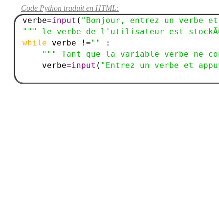
Code Python traduit en HTML:
verbe=
input
(
"Bonjour, entrez un verbe et
""" le verbe de l'utilisateur est stockÃ
while 
verbe !=
"" 
:

""" Tant que la variable verbe ne co
    verbe=
input
(
"Entrez un verbe et appu