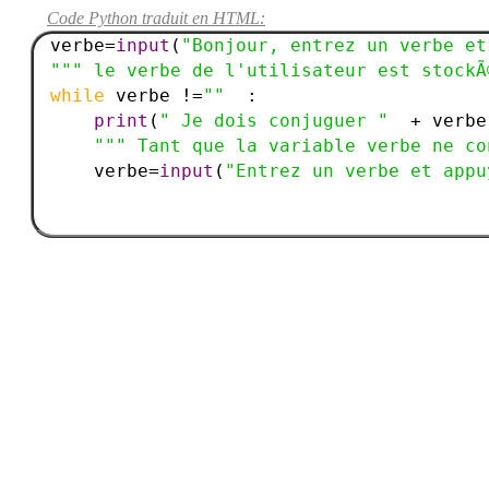
Code Python traduit en HTML:
verbe=
input
(
"Bonjour, entrez un verbe et
""" le verbe de l'utilisateur est stockÃ
while 
verbe !=
"" 
 :

print
(
" Je dois conjuguer " 
 + verbe)
""" Tant que la variable verbe ne co
    verbe=
input
(
"Entrez un verbe et appu