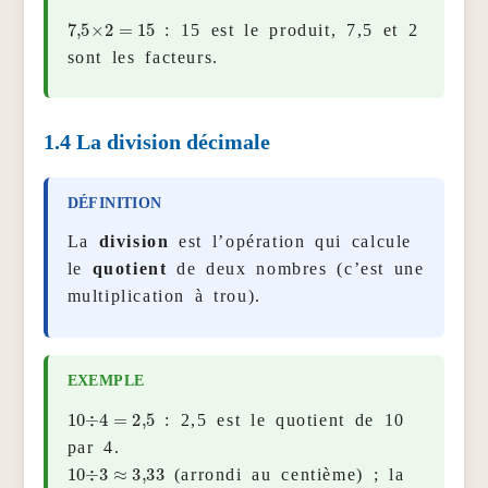
7
,
5
×
2
=
15
: 15 est le produit, 7,5 et 2
sont les facteurs.
1.4
La division décimale
La
division
est l’opération qui calcule
le
quotient
de deux nombres (c’est une
multiplication à trou).
10
÷
4
=
2
,
5
: 2,5 est le quotient de 10
par 4.
10
÷
3
≈
3
,
33
(arrondi au centième) ; la