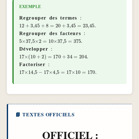
Regrouper des termes
:
12
+
3
,
45
+
8
=
20
+
3
,
45
=
23
,
45
.
Regrouper des facteurs
:
5
×
37
,
5
×
2
=
10
×
37
,
5
=
375
.
Développer
:
17
×
(
10
+
2
)
=
170
+
34
=
204
.
Factoriser
:
17
×
14
,
5
−
17
×
4
,
5
=
17
×
10
=
170
.
OFFICIEL :