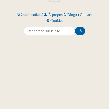
🔒 Confidentialité
👤 À propos
📝 Blog
📧 Contact
⚙️ Cookies
🔍