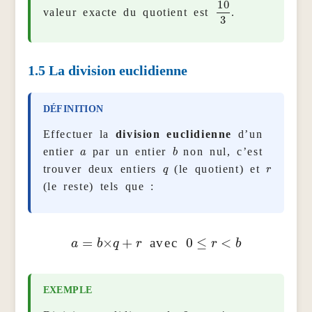
10
3
valeur exacte du quotient est
.
1.5
La division euclidienne
Effectuer la
division euclidienne
d’un
a
b
entier
par un entier
non nul, c’est
q
r
trouver deux entiers
(le quotient) et
(le reste) tels que :
a
=
b
×
q
+
r
0
≤
r
<
b
avec