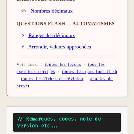
✏️
Nombres décimaux
QUESTIONS FLASH — AUTOMATISMES
⚡
Ranger des décimaux
⚡
Arrondir, valeurs approchées
Voir aussi :
toutes les leçons
·
tous les
exercices corrigés
·
toutes les questions flash
·
toutes les fiches de révision
·
annales du
brevet
// Remarques, codes, note de
version etc...