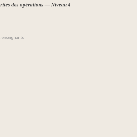
rités des opérations — Niveau 4
 enseignants
📽️ Pour les enseignants
 regarder la correction.
Projetez cette page au
TB
tiquement :
1 minute
, c'est
Chaque
génère une no
F5
: aucune préparation !
 expression parmi 22
La
correction étape par 
Ce niveau est le plus com
arenthèses sans hésiter.
doubles, avec multiplicat
TBI
Automatismes
Ritue
📋 Programme : Nombres et
les règles de priorité des o