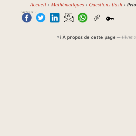
Accueil
Mathématiques
Questions flash
Prio
Partager :
🔑
ℹ️ À propos de cette page
▼
— élèves &
🎒 Pour les élèves
Calcule
sur ton brouillon
avant de
Le chronomètre démarre automa
parti !
Appuie sur
pour une nouvelle
F5
modèles différents.
Recommence jusqu'à traiter les p
CM2
6ème
Cycle 3
Cycle 4