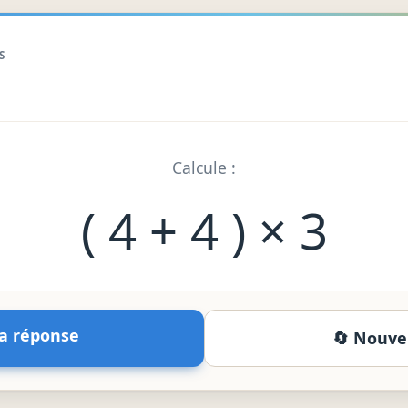
numériques avec parenthèse
S
arenthèses
, on effectue
d'abord les calculs entre pa
 intérieures si elles sont imbriquées. Ensuite on app
Calcule :
( 4 + 4 ) × 3
 premier)
 les parenthèses changent tout !
 la réponse
🔄 Nouve
 l'intérieur vers l'extérieur