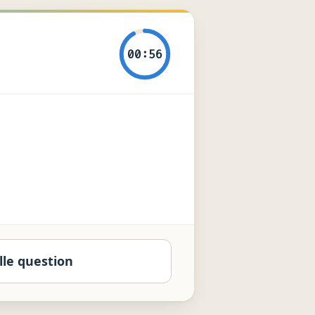
s (Cycle 3 & 4, B.O. 2020).
00:55
renthèses
, en commençant
lique les règles des niveaux
lle question