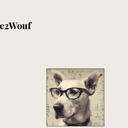
ite2Wouf