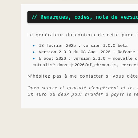
Les 4 niveaux de difficulté
// Remarques, codes, note de versi
🔗 Niveau 1 : + et −
🔗 Niveau 2 : × et
Le générateur du contenu de cette page 
13 février 2025 : version 1.0.0 beta
Version 2.0.0 du 08 Aug. 2026 : Refonte 
5 août 2026 : version 2.1.0 — nouvelle c
mutualisé dans js2026/qf_chrono.js, correc
N'hésitez pas à me contacter si vous déte
Open source et gratuité n'empêchent ni les
Un euro ou deux pour m'aider à payer le s