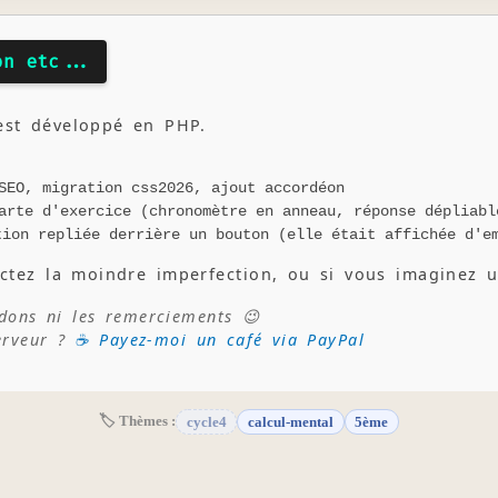
on etc...
 ÷
🔗 Niveau 3 : × prioritaire
📌 Niveau 4 : parenthèses (cette page)
est développé en PHP.
SEO, migration css2026, ajout accordéon
arte d'exercice (chronomètre en anneau, réponse dépliabl
tion repliée derrière un bouton (elle était affichée d'e
ctez la moindre imperfection, ou si vous imaginez u
 dons ni les remerciements 😉
erveur ?
☕ Payez-moi un café via PayPal
🏷 Thèmes :
cycle4
calcul-mental
5ème