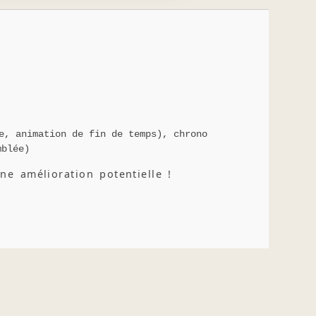
🎲 Jeu : FIM (First in Math)
e, animation de fin de temps), chrono
mblée)
ne amélioration potentielle !