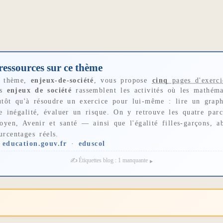
ressources sur ce thème
 thème,
enjeux-de-société
, vous propose
cinq
pages d'exerci
es
enjeux de société
rassemblent les activités où les mathém
utôt qu'à résoudre un exercice pour lui-même : lire un graph
e inégalité, évaluer un risque. On y retrouve les quatre pa
toyen, Avenir et santé — ainsi que l'égalité filles-garçons, ab
urcentages réels.

education.gouv.fr
·
eduscol
✍️ Étiquettes blog : 1 manquante