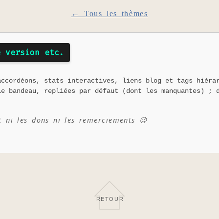
← Tous les thèmes
e version etc.
accordéons, stats interactives, liens blog et tags hiéra
le bandeau, repliées par défaut (dont les manquantes) ; 
t ni les dons ni les remerciements 😉
RETOUR