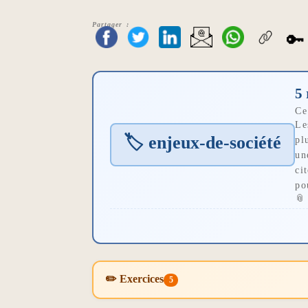
Partager :
🔑
5 
Ce
L
🏷 enjeux-de-société
pl
un
ci
po

✏️ Exercices
5