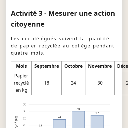
Activité 3 - Mesurer une action
citoyenne
Les eco-délégués suivent la quantité
de papier recyclée au collège pendant
quatre mois.
Mois
Septembre
Octobre
Novembre
Déc
Papier
recyclé
18
24
30
en kg
35
30
30
27
24
25
20
18