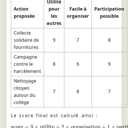
Utilité
Action
pour
Facile à
Participation
proposée
les
organiser
possible
autres
Collecte
solidaire de
9
7
8
fournitures
Campagne
contre le
8
6
9
harcèlement
Nettoyage
citoyen
7
8
7
autour du
collège
Le score final est calculé ainsi :
score
=
3
×
utilite
+
2
×
organisation
+
1
×
par