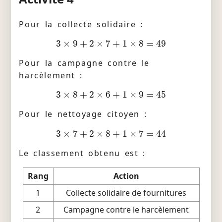
Pour la collecte solidaire :
3
×
9
+
2
×
7
+
1
×
8
=
49
Pour la campagne contre le
harcèlement :
3
×
8
+
2
×
6
+
1
×
9
=
45
Pour le nettoyage citoyen :
3
×
7
+
2
×
8
+
1
×
7
=
44
Le classement obtenu est :
Rang
Action
1
Collecte solidaire de fournitures
2
Campagne contre le harcèlement