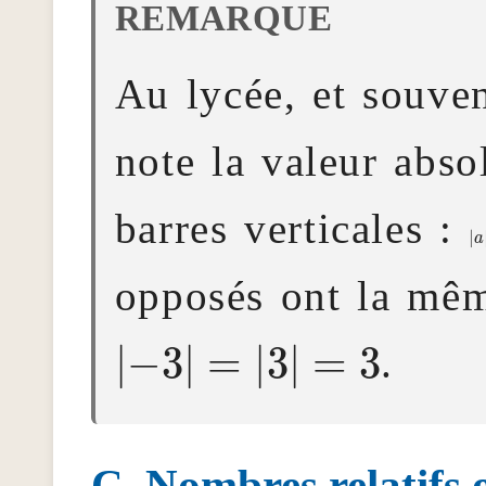
Au lycée, et souven
note la valeur abso
barres verticales :
|
a
opposés ont la mêm
|
−
3
|
=
|
3
|
=
3
.
Nombres relatifs 