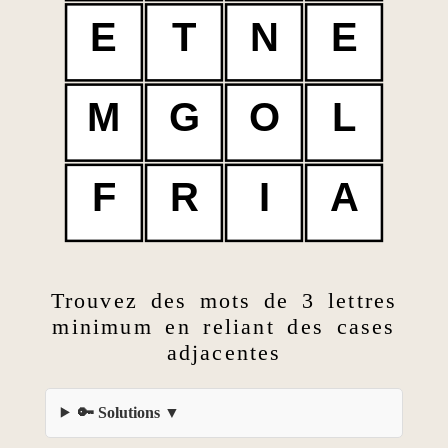
E
T
N
E
M
G
O
L
F
R
I
A
Trouvez des mots de 3 lettres
minimum en reliant des cases
adjacentes
🔑 Solutions