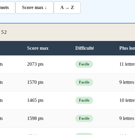
mots
Score max ↓
A → Z
 52
Score max
Difficulté
Plus lo
ts
2073 pts
11 lettre
Facile
ts
1570 pts
9 lettres
Facile
ts
1465 pts
10 lettre
Facile
ts
1598 pts
9 lettres
Facile