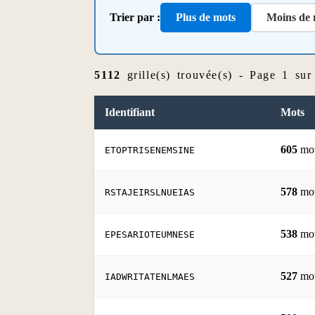
Trier par :
Plus de mots
Moins de 
5112
grille(s) trouvée(s) - Page 1 sur
Identifiant
Mots
605
mo
ETOPTRISENEMSINE
578
mo
RSTAJEIRSLNUEIAS
538
mo
EPESARIOTEUMNESE
527
mo
IADWRITATENLMAES