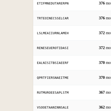
376
mo
ETIFMNEDUTARERPN
376
mo
TRTEOINECSSELCAR
372
mo
LSLMEAIIURNLAMEH
372
mo
RENESEUEROTIDASI
370
mo
EALNISITBSIAEERF
370
mo
QPRTFIERSNAEITME
367
mo
RUTMUROEESAPLSTM
362
mo
VSOOETAANINNSALE