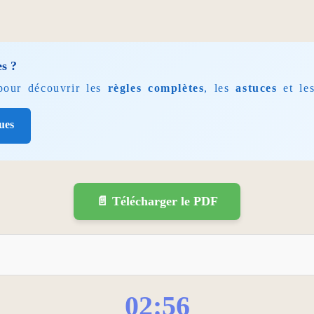
es ?
 pour découvrir les
règles complètes
, les
astuces
et le
ues
📄 Télécharger le PDF
02:55