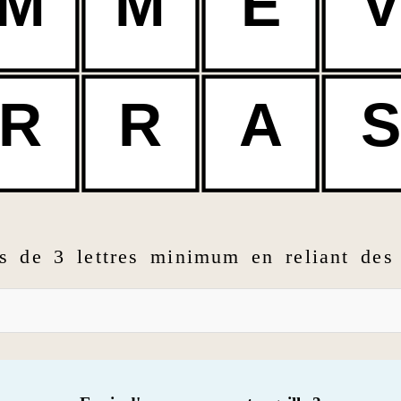
M
M
E
V
R
R
A
S
s de 3 lettres minimum en reliant des 