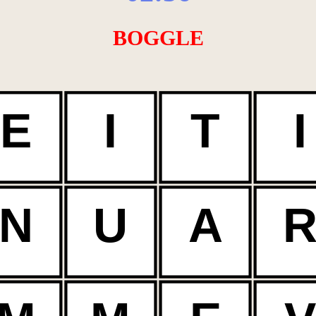
BOGGLE
E
I
T
I
N
U
A