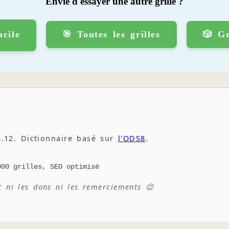
Envie d'essayer une autre grille ?
acile
🎯 Toutes les grilles
🎲 Gr
.12. Dictionnaire basé sur
l'ODS8
.
000 grilles, SEO optimisé
t ni les dons ni les remerciements 😉