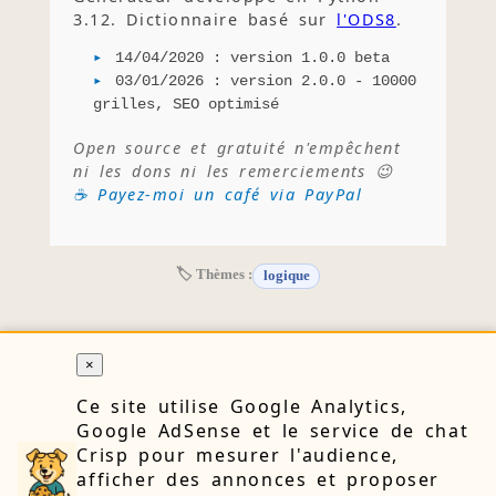
3.12. Dictionnaire basé sur
l'ODS8
.
14/04/2020 : version 1.0.0 beta
03/01/2026 : version 2.0.0 - 10000
grilles, SEO optimisé
Open source et gratuité n'empêchent
ni les dons ni les remerciements 😉
☕ Payez-moi un café via PayPal
🏷 Thèmes :
logique
×
RETOUR
Ce site utilise Google Analytics,
Google AdSense et le service de chat
Crisp pour mesurer l'audience,
🔒 Confidentialité
👤 À propos
📝 Blog
📧 Contact
afficher des annonces et proposer