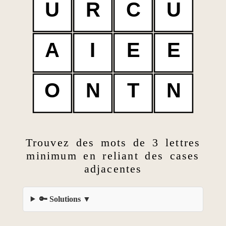
U
R
C
U
A
I
E
E
O
N
T
N
Trouvez des mots de 3 lettres
minimum en reliant des cases
adjacentes
🔑 Solutions