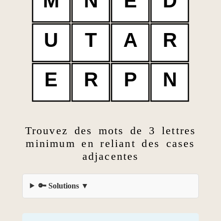
M
N
E
D
U
T
A
R
E
R
P
N
Trouvez des mots de 3 lettres
minimum en reliant des cases
adjacentes
🔑 Solutions