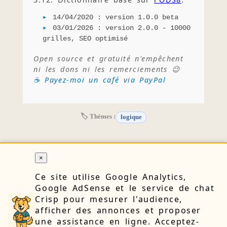
14/04/2020 : version 1.0.0 beta
03/01/2026 : version 2.0.0 - 10000
grilles, SEO optimisé
Open source et gratuité n'empêchent
ni les dons ni les remerciements 😉
☕ Payez-moi un café via PayPal
🏷 Thèmes :
logique
×
RETOUR
Ce site utilise Google Analytics,
Google AdSense et le service de chat
Crisp pour mesurer l'audience,
🔒 Confidentialité
👤 À propos
📝 Blog
📧 Contact
afficher des annonces et proposer
une assistance en ligne. Acceptez-
⚙️ Cookies