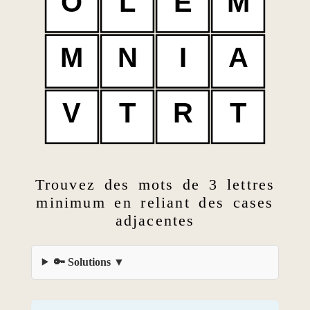
O
L
E
M
M
N
I
A
V
T
R
T
Trouvez des mots de 3 lettres
minimum en reliant des cases
adjacentes
🔑 Solutions