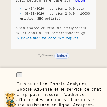
3.12. Dictionnaire basé sur
l'ODS8
.
14/04/2020 : version 1.0.0 beta
03/01/2026 : version 2.0.0 - 10000
grilles, SEO optimisé
Open source et gratuité n'empêchent
ni les dons ni les remerciements 😉
☕ Payez-moi un café via PayPal
🏷 Thèmes :
logique
×
RETOUR
Ce site utilise Google Analytics,
Google AdSense et le service de chat
Crisp pour mesurer l'audience,
🔒 Confidentialité
👤 À propos
📝 Blog
📧 Contact
afficher des annonces et proposer
une assistance en ligne. Acceptez-
⚙️ Cookies