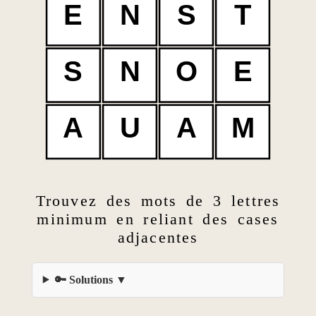
E
N
S
T
S
N
O
E
A
U
A
M
Trouvez des mots de 3 lettres
minimum en reliant des cases
adjacentes
🔑 Solutions