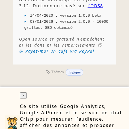
3.12. Dictionnaire basé sur
l'ODS8
.
14/04/2020 : version 1.0.0 beta
03/01/2026 : version 2.0.0 - 10000
grilles, SEO optimisé
Open source et gratuité n'empêchent
ni les dons ni les remerciements 😉
☕ Payez-moi un café via PayPal
🏷 Thèmes :
logique
×
RETOUR
Ce site utilise Google Analytics,
Google AdSense et le service de chat
Crisp pour mesurer l'audience,
🔒 Confidentialité
👤 À propos
📝 Blog
📧 Contact
afficher des annonces et proposer