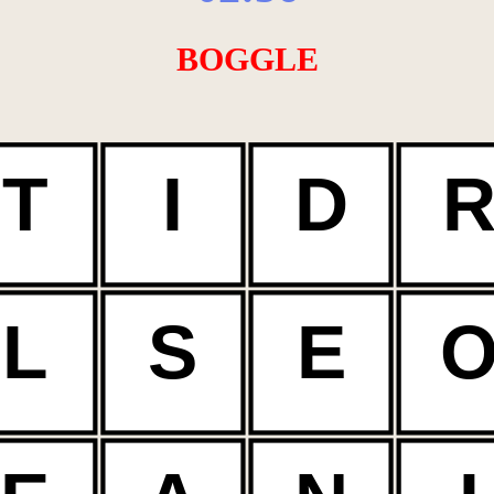
BOGGLE
T
I
D
L
S
E