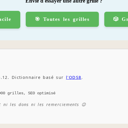
Envie d'essayer une autre grille ?
acile
🎯 Toutes les grilles
🎲 Gr
.12. Dictionnaire basé sur
l'ODS8
.
000 grilles, SEO optimisé
t ni les dons ni les remerciements 😉