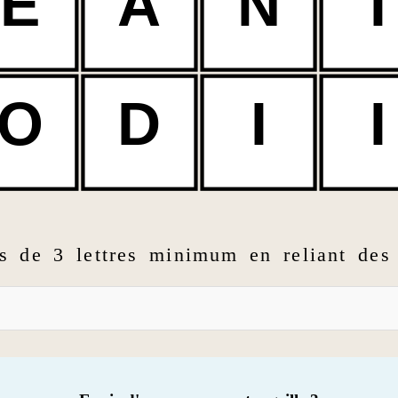
E
A
N
I
O
D
I
I
s de 3 lettres minimum en reliant des 