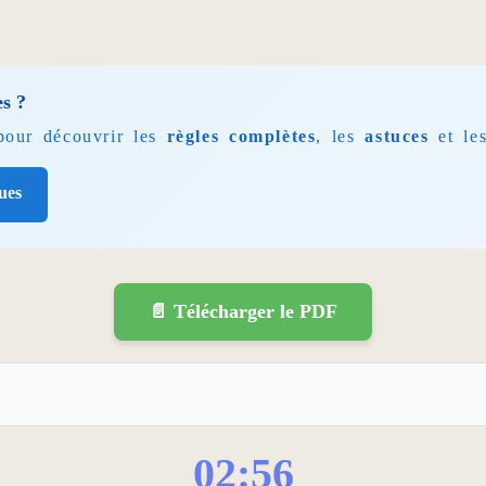
es ?
 pour découvrir les
règles complètes
, les
astuces
et le
ues
📄 Télécharger le PDF
02:55