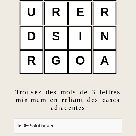
U
R
E
R
D
S
I
N
R
G
O
A
Trouvez des mots de 3 lettres
minimum en reliant des cases
adjacentes
🔑 Solutions