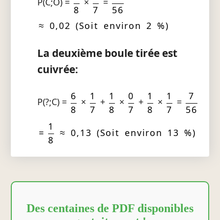
P(C;O) =
×
=
8
7
56
≈ 0,02 (Soit environ 2 %)
La deuxième boule tirée est
cuivrée:
6
1
1
0
1
1
7
P(?;C) =
×
+
×
+
×
=
8
7
8
7
8
7
56
1
=
≈ 0,13 (Soit environ 13 %)
8
Des centaines de PDF disponibles