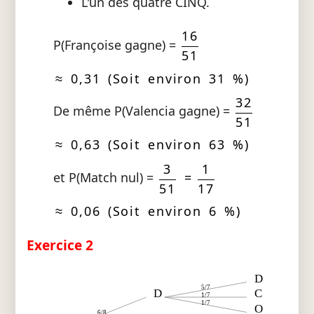
L'un des quatre CINQ.
16
P(Françoise gagne) =
51
≈ 0,31 (Soit environ 31 %)
32
De même P(Valencia gagne) =
51
≈ 0,63 (Soit environ 63 %)
3
1
et P(Match nul) =
=
51
17
≈ 0,06 (Soit environ 6 %)
Exercice 2
D
5/7
D
C
1/7
1/7
O
6/8