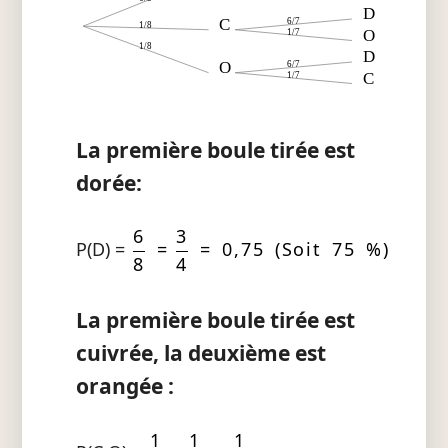
D
C
6/7
1/8
O
1/7
1/8
D
O
6/7
C
1/7
La première boule tirée est
dorée:
6
3
P(D) =
=
= 0,75 (Soit 75 %)
8
4
La première boule tirée est
cuivrée, la deuxième est
orangée :
1
1
1