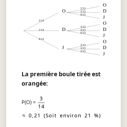
O
2/13
O
D
5/13
6/13
J
3/14
O
3/13
D
D
5/14
4/13
6/13
J
6/14
O
3/13
J
D
5/13
5/13
J
La première boule tirée est
orangée:
3
P(O) =
14
≈ 0,21 (Soit environ 21 %)