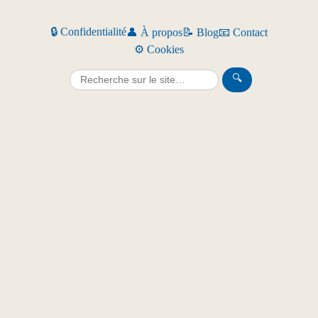
🔒 Confidentialité
👤 À propos
📝 Blog
📧 Contact
⚙️ Cookies
🔍