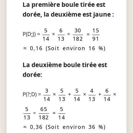
La première boule tirée est
dorée, la deuxième est jaune :
5
6
30
15
P(D;J) =
×
=
=
14
13
182
91
≈ 0,16 (Soit environ 16 %)
La deuxième boule tirée est
dorée:
3
5
5
4
6
P(?;D) =
×
+
×
+
×
14
13
14
13
14
5
65
5
=
=
13
182
14
≈ 0,36 (Soit environ 36 %)