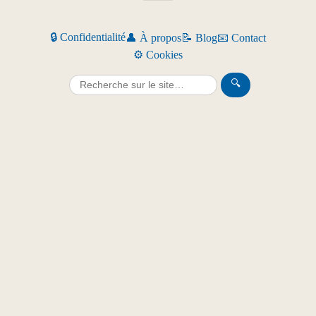
🔒 Confidentialité
👤 À propos
📝 Blog
📧 Contact
⚙️ Cookies
🔍