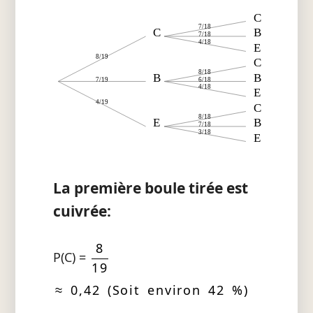
C
7/18
C
B
7/18
4/18
E
8/19
C
8/18
B
B
7/19
6/18
4/18
E
4/19
C
8/18
E
B
7/18
3/18
E
La première boule tirée est
cuivrée:
8
P(C) =
19
≈ 0,42 (Soit environ 42 %)