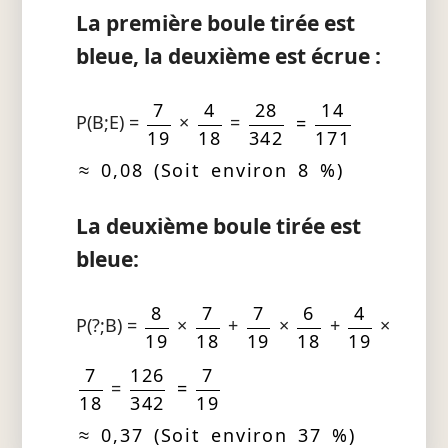
La première boule tirée est
bleue, la deuxième est écrue :
7
4
28
14
P(B;E) =
×
=
=
19
18
342
171
≈ 0,08 (Soit environ 8 %)
La deuxième boule tirée est
bleue:
8
7
7
6
4
P(?;B) =
×
+
×
+
×
19
18
19
18
19
7
126
7
=
=
18
342
19
≈ 0,37 (Soit environ 37 %)