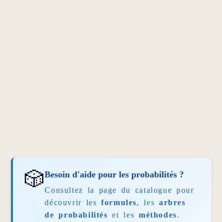
🎲
Besoin d'aide pour les probabilités ?
Consultez la page du catalogue pour
découvrir les
formules
, les
arbres
de probabilités
et les
méthodes
.