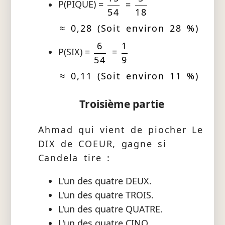
P(PIQUE) =
=
54
18
≈ 0,28 (Soit environ 28 %)
6
1
P(SIX) =
=
54
9
≈ 0,11 (Soit environ 11 %)
Troisième partie
Ahmad qui vient de piocher Le
DIX de COEUR, gagne si
Candela tire :
L'un des quatre DEUX.
L'un des quatre TROIS.
L'un des quatre QUATRE.
L'un des quatre CINQ.