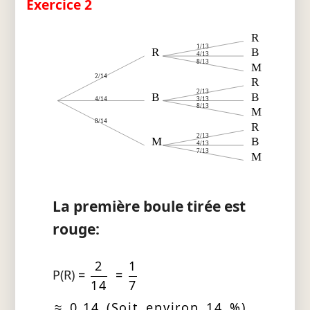
Exercice 2
R
1/13
R
B
4/13
8/13
M
2/14
R
2/13
B
B
4/14
3/13
8/13
M
8/14
R
2/13
M
B
4/13
7/13
M
La première boule tirée est
rouge:
2
1
P(R) =
=
14
7
≈ 0,14 (Soit environ 14 %)