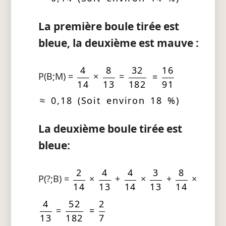
La première boule tirée est
bleue, la deuxième est mauve :
4
8
32
16
P(B;M) =
×
=
=
14
13
182
91
≈ 0,18 (Soit environ 18 %)
La deuxième boule tirée est
bleue:
2
4
4
3
8
P(?;B) =
×
+
×
+
×
14
13
14
13
14
4
52
2
=
=
13
182
7