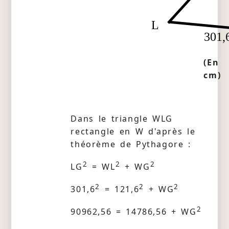
L
301,
(En
cm)
Dans le triangle WLG
rectangle en W d'après le
théorème de Pythagore :
2
2
2
LG
= WL
+ WG
2
2
2
301,6
= 121,6
+ WG
2
90962,56 = 14786,56 + WG