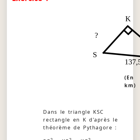
K
?
S
137,
(En
km)
Dans le triangle KSC
rectangle en K d'après le
théorème de Pythagore :
2
2
2