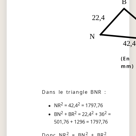
B
22,4
N
42,4
(En
mm)
Dans le triangle BNR :
2
2
NR
= 42,4
= 1797,76
2
2
2
2
BN
+ BR
= 22,4
+ 36
=
501,76 + 1296 = 1797,76
2
2
2
Donc NR
= BN
+ BR