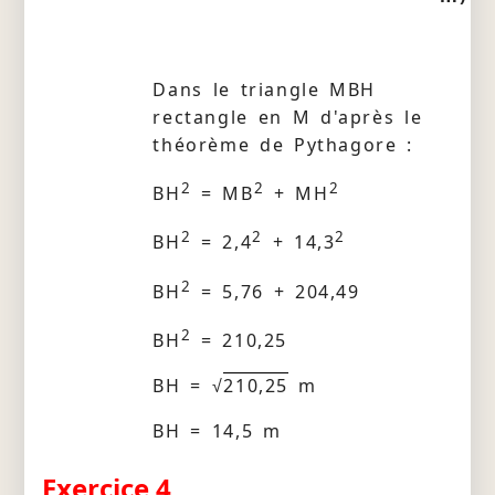
Dans le triangle MBH
rectangle en M d'après le
théorème de Pythagore :
2
2
2
BH
= MB
+ MH
2
2
2
BH
= 2,4
+ 14,3
2
BH
= 5,76 + 204,49
2
BH
= 210,25
BH = √
210,25
m
BH = 14,5 m
Exercice 4