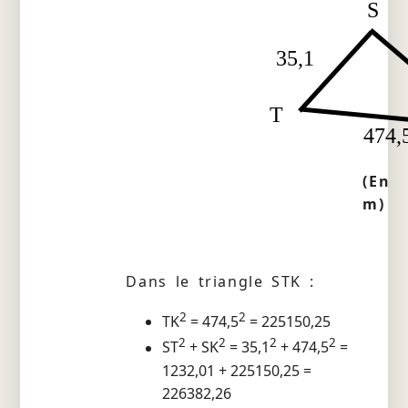
S
35,1
T
474,
(En
m)
Dans le triangle STK :
2
2
TK
= 474,5
= 225150,25
2
2
2
2
ST
+ SK
= 35,1
+ 474,5
=
1232,01 + 225150,25 =
226382,26