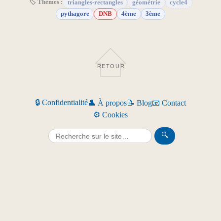
🏷 Thèmes :
triangles-rectangles
géométrie
cycle4
pythagore
DNB
4ème
3ème
RETOUR
🔒 Confidentialité
👤 À propos
📝 Blog
📧 Contact
⚙️ Cookies
🔍