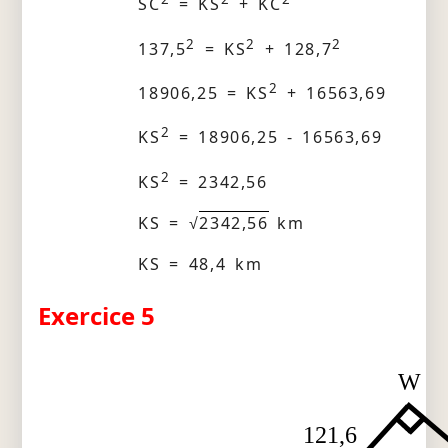
SC
= KS
+ KC
2
2
2
137,5
= KS
+ 128,7
2
18906,25 = KS
+ 16563,69
2
KS
= 18906,25 - 16563,69
2
KS
= 2342,56
KS = √
2342,56
km
KS = 48,4 km
Exercice 5
W
121,6