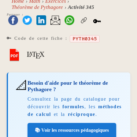
Home
Math
Exercices
Théorème de Pythagore
Activité 345
Partager :
🔑
🔑 Code de cette fiche :
PYTH0345
📐
Besoin d'aide pour le théorème de
Pythagore ?
Consultez la page du catalogue pour
découvrir les
formules
, les
méthodes
de calcul
et la
réciproque
.
📚 Voir les ressources pédagogiques