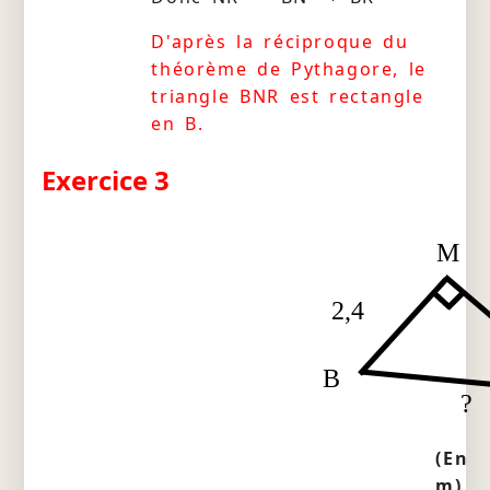
D'après la réciproque du
théorème de Pythagore, le
triangle BNR est rectangle
en B.
Exercice 3
M
2,4
B
?
(En
m)