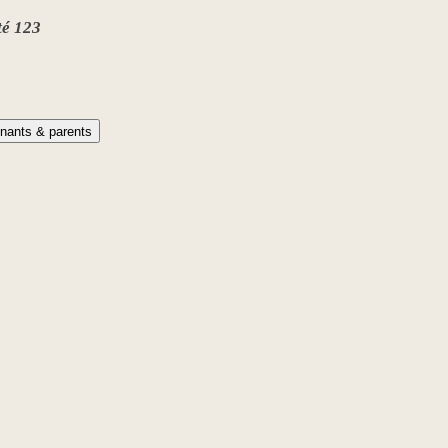
té 123
nants & parents