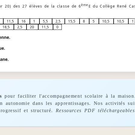
ème
sur 20) des 27 élèves de la classe de 6
E du Collège René Cas
11,5
16
1
5,5
2,5
15,5
8
5
10,5
10,5
1
18,5
2,5
20
11,5
0
enne.
ue.
iane.
s
pour faciliter l'accompagnement scolaire à la maison
son autonomie dans les apprentissages. Nos activités s
rogressif et structuré.
Ressources PDF téléchargeables 