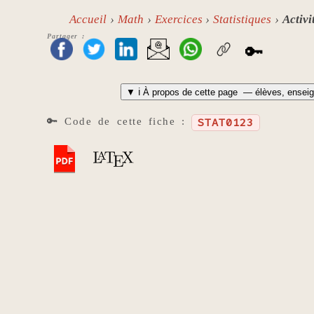
Accueil
Math
Exercices
Statistiques
Activi
Partager :
🔑
▼
ℹ️ À propos de cette page
— élèves, enseig
🔑 Code de cette fiche :
STAT0123