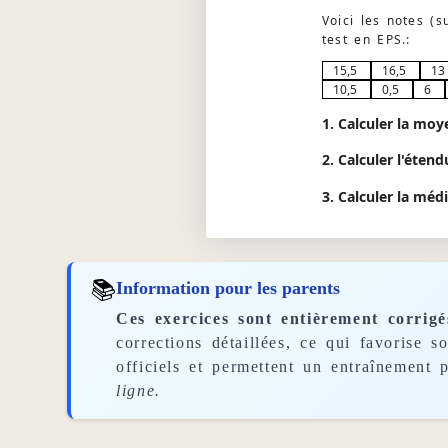
Voici les notes (
test en EPS.:
15,5
16,5
13
10,5
0,5
6
1. Calculer la moy
2. Calculer l'étend
3. Calculer la méd
📚
Information pour les parents
Ces exercices sont entièrement corrigé
corrections détaillées, ce qui favorise 
officiels et permettent un entraînement p
ligne.