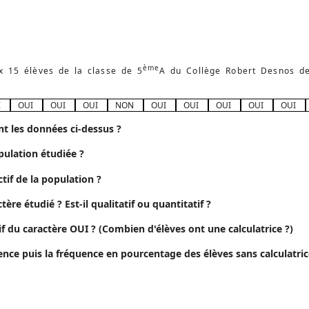
ème
 15 élèves de la classe de 5
A du Collège Robert Desnos de 
I
OUI
OUI
OUI
NON
OUI
OUI
OUI
OUI
OUI
nt les données ci-dessus ?
opulation étudiée ?
ectif de la population ?
ctère étudié ? Est-il qualitatif ou quantitatif ?
ctif du caractère OUI ? (Combien d'élèves ont une calculatrice ?)
uence puis la fréquence en pourcentage des élèves sans calculatric