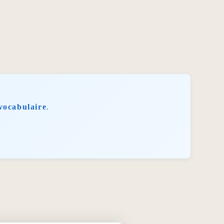
vocabulaire
.