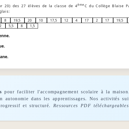
ème
sur 20) des 27 élèves de la classe de 4
C du Collège Blaise P
glais:
8
19,5
20
10
17,5
12
4
17
2
17
19,5
2
5,5
8
1,5
enne.
ue.
iane.
s
pour faciliter l'accompagnement scolaire à la maison
son autonomie dans les apprentissages. Nos activités s
rogressif et structuré.
Ressources PDF téléchargeables 