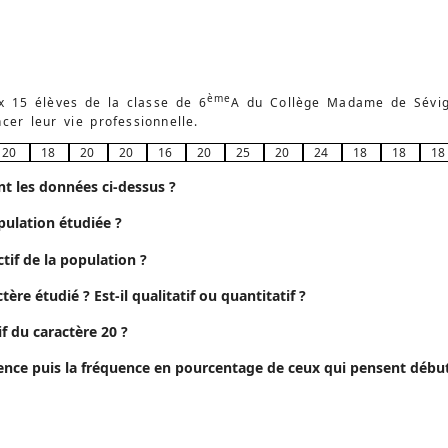
ème
 15 élèves de la classe de 6
A du Collège Madame de Sévig
er leur vie professionnelle.
20
18
20
20
16
20
25
20
24
18
18
18
nt les données ci-dessus ?
opulation étudiée ?
ectif de la population ?
ctère étudié ? Est-il qualitatif ou quantitatif ?
tif du caractère 20 ?
uence puis la fréquence en pourcentage de ceux qui pensent débute