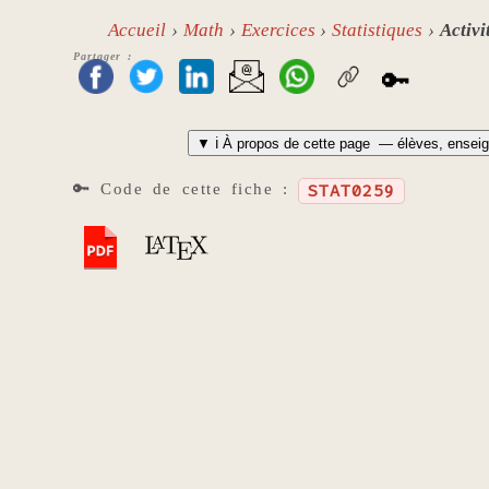
Accueil
Math
Exercices
Statistiques
Activi
Partager :
🔑
▼
ℹ️ À propos de cette page
— élèves, enseig
🔑 Code de cette fiche :
STAT0259