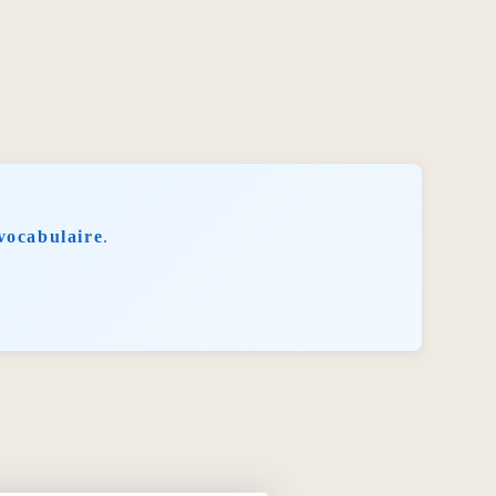
vocabulaire
.