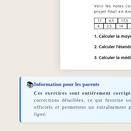
Voici les notes (
projet final en An
17
4,5
17,5
4
2,5
18
1. Calculer la moy
2. Calculer l'étend
3. Calculer la méd
📚
Information pour les parents
Ces exercices sont entièrement corrigé
corrections détaillées, ce qui favorise 
officiels et permettent un entraînement p
ligne.