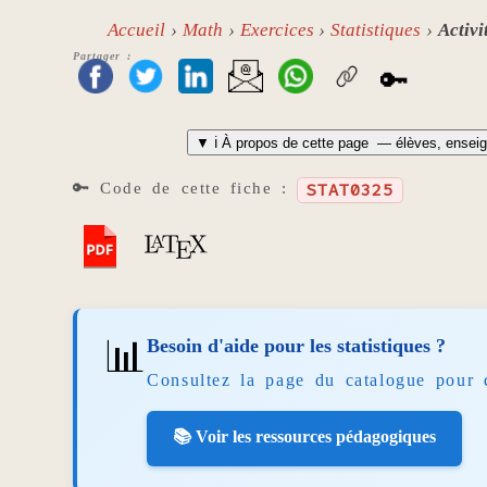
Accueil
Math
Exercices
Statistiques
Activi
Partager :
🔑
▼
ℹ️ À propos de cette page
— élèves, enseig
🔑 Code de cette fiche :
STAT0325
📊
Besoin d'aide pour les statistiques ?
Consultez la page du catalogue pour 
📚 Voir les ressources pédagogiques