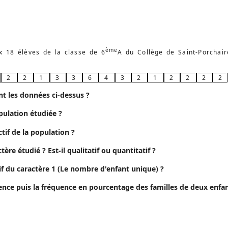
ème
 18 élèves de la classe de 6
A du Collège de Saint-Porchair
2
2
1
3
3
6
4
3
2
1
2
2
2
2
nt les données ci-dessus ?
opulation étudiée ?
ectif de la population ?
ctère étudié ? Est-il qualitatif ou quantitatif ?
ctif du caractère 1 (Le nombre d'enfant unique) ?
uence puis la fréquence en pourcentage des familles de deux enfan