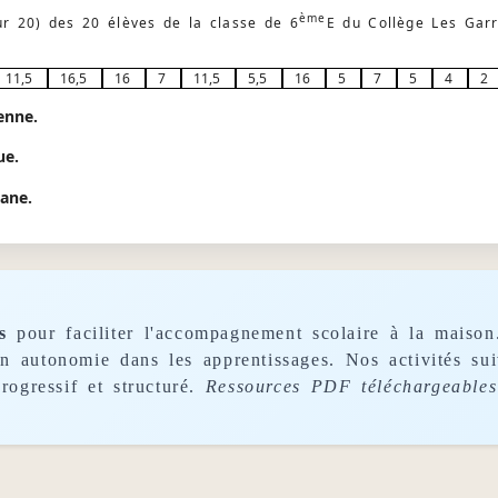
ème
sur 20) des 20 élèves de la classe de 6
E du Collège Les Garr
11,5
16,5
16
7
11,5
5,5
16
5
7
5
4
2
enne.
ue.
iane.
s
pour faciliter l'accompagnement scolaire à la maison
son autonomie dans les apprentissages. Nos activités s
rogressif et structuré.
Ressources PDF téléchargeables 