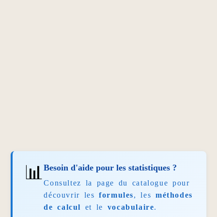
📊
Besoin d'aide pour les statistiques ?
Consultez la page du catalogue pour
découvrir les
formules
, les
méthodes
de calcul
et le
vocabulaire
.