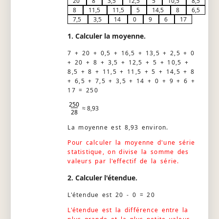
20
8
3,5
12,5
5
10,5
8,5
8
11,5
11,5
5
14,5
8
6,5
7,5
3,5
14
0
9
6
17
1. Calculer la moyenne.
7 + 20 + 0,5 + 16,5 + 13,5 + 2,5 + 0
+ 20 + 8 + 3,5 + 12,5 + 5 + 10,5 +
8,5 + 8 + 11,5 + 11,5 + 5 + 14,5 + 8
+ 6,5 + 7,5 + 3,5 + 14 + 0 + 9 + 6 +
17 = 250
250
≈ 8,93
28
La moyenne est 8,93 environ.
Pour calculer la moyenne d'une série
statistique, on divise la somme des
valeurs par l'effectif de la série.
2. Calculer l'étendue.
L'étendue est 20 - 0 = 20
L'étendue est la différence entre la