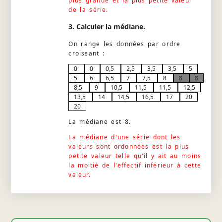
plus grande et la plus petite valeur
de la série.
3. Calculer la médiane.
On range les données par ordre
croissant :
0
0
0,5
2,5
3,5
3,5
5
5
6
6,5
7
7,5
8
8
8
8,5
9
10,5
11,5
11,5
12,5
13,5
14
14,5
16,5
17
20
20
La médiane est 8.
La médiane d'une série dont les
valeurs sont ordonnées est la plus
petite valeur telle qu'il y ait au moins
la moitié de l'effectif inférieur à cette
valeur.