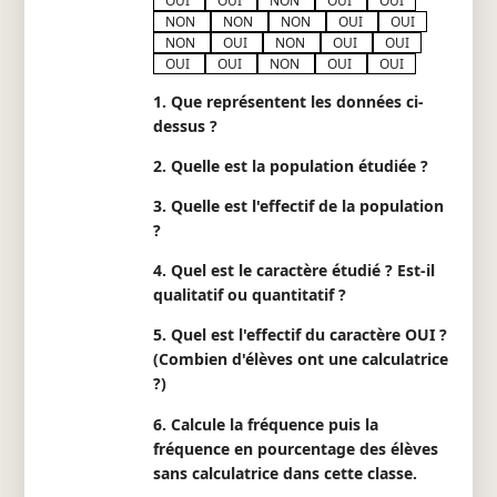
OUI
OUI
NON
OUI
OUI
NON
NON
NON
OUI
OUI
NON
OUI
NON
OUI
OUI
OUI
OUI
NON
OUI
OUI
1. Que représentent les données ci-
dessus ?
2. Quelle est la population étudiée ?
3. Quelle est l'effectif de la population
?
4. Quel est le caractère étudié ? Est-il
qualitatif ou quantitatif ?
5. Quel est l'effectif du caractère OUI ?
(Combien d'élèves ont une calculatrice
?)
6. Calcule la fréquence puis la
fréquence en pourcentage des élèves
sans calculatrice dans cette classe.