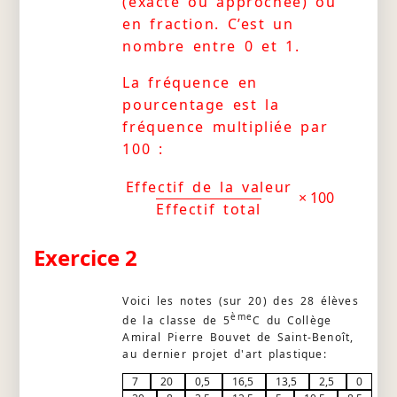
(exacte ou approchée) ou
en fraction. C’est un
nombre entre 0 et 1.
La fréquence en
pourcentage est la
fréquence multipliée par
100 :
Effectif de la valeur
× 100
Effectif total
Exercice 2
Voici les notes (sur 20) des 28 élèves
ème
de la classe de 5
C du Collège
Amiral Pierre Bouvet de Saint-Benoît,
au dernier projet d'art plastique:
7
20
0,5
16,5
13,5
2,5
0