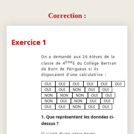
Correction :
Exercice 1
On a demandé aux 26 élèves de la
ème
classe de 4
E du Collège Bertran
de Born de Périgueux si ils
disposaient d'une calculatrice :
OUI
OUI
OUI
OUI
OUI
OUI
OUI
OUI
NON
OUI
OUI
NON
NON
NON
OUI
OUI
NON
OUI
NON
OUI
OUI
OUI
OUI
NON
OUI
OUI
1. Que représentent les données ci-
dessus ?
Il s'agit d'une série brute.