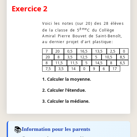
Exercice 2
Voici les notes (sur 20) des 28 élèves
ème
de la classe de 5
C du Collège
Amiral Pierre Bouvet de Saint-Benoît,
au dernier projet d'art plastique:
7
20
0,5
16,5
13,5
2,5
0
20
8
3,5
12,5
5
10,5
8,5
8
11,5
11,5
5
14,5
8
6,5
7,5
3,5
14
0
9
6
17
1. Calculer la moyenne.
2. Calculer l'étendue.
3. Calculer la médiane.
📚
Information pour les parents