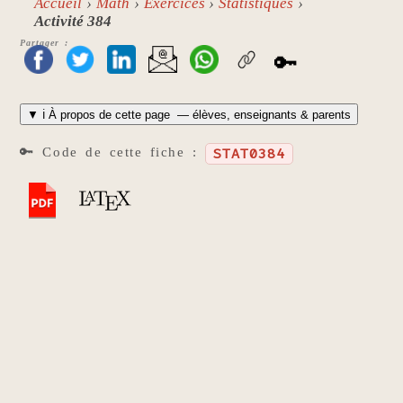
Accueil
Math
Exercices
Statistiques
Activité 384
Partager :
🔑
▼
ℹ️ À propos de cette page
— élèves, enseignants & parents
🔑 Code de cette fiche :
STAT0384