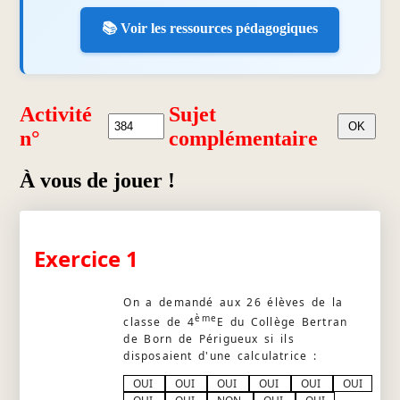
📚 Voir les ressources pédagogiques
Activité
Sujet
n°
complémentaire
À vous de jouer !
Exercice 1
On a demandé aux 26 élèves de la
ème
classe de 4
E du Collège Bertran
de Born de Périgueux si ils
disposaient d'une calculatrice :
OUI
OUI
OUI
OUI
OUI
OUI