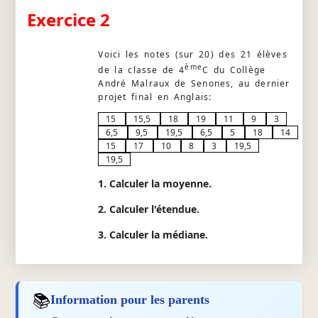
Exercice 2
Voici les notes (sur 20) des 21 élèves
ème
de la classe de 4
C du Collège
André Malraux de Senones, au dernier
projet final en Anglais:
15
15,5
18
19
11
9
3
6,5
9,5
19,5
6,5
5
18
14
15
17
10
8
3
19,5
19,5
1. Calculer la moyenne.
2. Calculer l'étendue.
3. Calculer la médiane.
📚
Information pour les parents