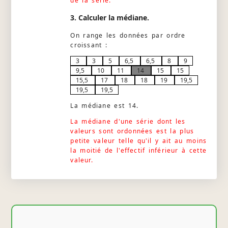
de la série.
3. Calculer la médiane.
On range les données par ordre
croissant :
3
3
5
6,5
6,5
8
9
9,5
10
11
14
15
15
15,5
17
18
18
19
19,5
19,5
19,5
La médiane est 14.
La médiane d'une série dont les
valeurs sont ordonnées est la plus
petite valeur telle qu'il y ait au moins
la moitié de l'effectif inférieur à cette
valeur.