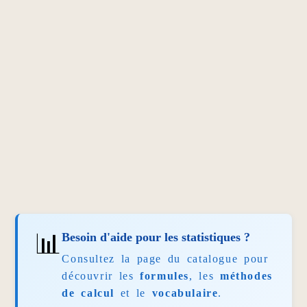
📊
Besoin d'aide pour les statistiques ?
Consultez la page du catalogue pour
découvrir les
formules
, les
méthodes
de calcul
et le
vocabulaire
.