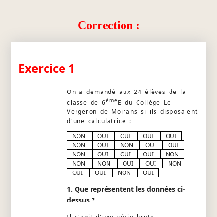
Correction :
Exercice 1
On a demandé aux 24 élèves de la
ème
classe de 6
E du Collège Le
Vergeron de Moirans si ils disposaient
d'une calculatrice :
NON
OUI
OUI
OUI
OUI
NON
OUI
NON
OUI
OUI
NON
OUI
OUI
OUI
NON
NON
NON
OUI
OUI
NON
OUI
OUI
NON
OUI
1. Que représentent les données ci-
dessus ?
Il s'agit d'une série brute.