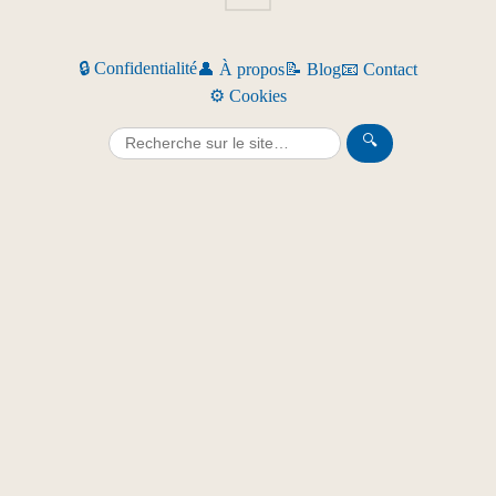
🔒 Confidentialité
👤 À propos
📝 Blog
📧 Contact
⚙️ Cookies
🔍