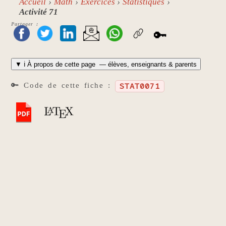
Accueil
Math
Exercices
Statistiques
Activité 71
Partager :
🔑
▼
ℹ️ À propos de cette page
— élèves, enseignants & parents
🔑 Code de cette fiche :
STAT0071