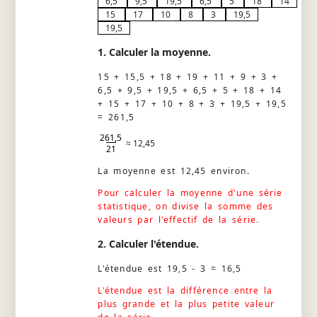
6,5
9,5
19,5
6,5
5
18
14
15
17
10
8
3
19,5
19,5
1. Calculer la moyenne.
15 + 15,5 + 18 + 19 + 11 + 9 + 3 +
6,5 + 9,5 + 19,5 + 6,5 + 5 + 18 + 14
+ 15 + 17 + 10 + 8 + 3 + 19,5 + 19,5
= 261,5
261,5
≈ 12,45
21
La moyenne est 12,45 environ.
Pour calculer la moyenne d'une série
statistique, on divise la somme des
valeurs par l'effectif de la série.
2. Calculer l'étendue.
L'étendue est 19,5 - 3 = 16,5
L'étendue est la différence entre la
plus grande et la plus petite valeur