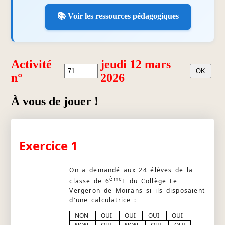
📚 Voir les ressources pédagogiques
Activité
jeudi 12 mars
n°
2026
À vous de jouer !
Exercice 1
On a demandé aux 24 élèves de la
ème
classe de 6
E du Collège Le
Vergeron de Moirans si ils disposaient
d'une calculatrice :
NON
OUI
OUI
OUI
OUI