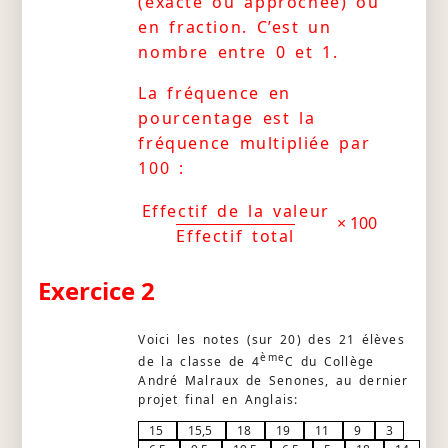
(exacte ou approchée) ou
en fraction. C’est un
nombre entre 0 et 1.
La fréquence en
pourcentage est la
fréquence multipliée par
100 :
Effectif de la valeur
× 100
Effectif total
Exercice 2
Voici les notes (sur 20) des 21 élèves
ème
de la classe de 4
C du Collège
André Malraux de Senones, au dernier
projet final en Anglais:
15
15,5
18
19
11
9
3