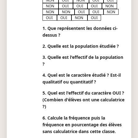
NON
OUI
NON
OUI
OUI
NON
OUI
OUI
OUI
NON
NON
NON
OUI
OUI
NON
OUI
OUI
NON
OUI
1. Que représentent les données ci-
dessus ?
2. Quelle est la population étudiée ?
3. Quelle est l'effectif de la population
?
4. Quel est le caractère étudié ? Est-il
qualitatif ou quantitatif ?
5. Quel est l'effectif du caractère OUI ?
(Combien d'élèves ont une calculatrice
?)
6. Calcule la fréquence puis la
fréquence en pourcentage des élèves
sans calculatrice dans cette classe.