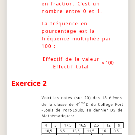
en fraction. C’est un
nombre entre 0 et 1.
La fréquence en
pourcentage est la
fréquence multipliée par
100 :
Effectif de la valeur
× 100
Effectif total
Exercice 2
Voici les notes (sur 20) des 18 élèves
ème
de la classe de 4
D du Collège Port
-Louis de Port-Louis, au dernier DS de
Mathématiques:
4
3
17,5
16,5
2,5
12
9
10,5
6,5
13,5
11,5
16
0,5