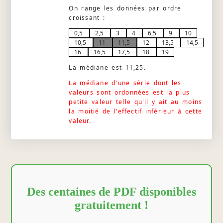
On range les données par ordre
croissant :
0,5
2,5
3
4
6,5
9
10
10,5
11
11,5
12
13,5
14,5
16
16,5
17,5
18
19
La médiane est 11,25.
La médiane d'une série dont les
valeurs sont ordonnées est la plus
petite valeur telle qu'il y ait au moins
la moitié de l'effectif inférieur à cette
valeur.
Des centaines de PDF disponibles
gratuitement !