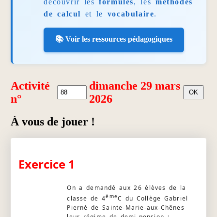
découvrir les
formules
, les
méthodes
de calcul
et le
vocabulaire
.
📚 Voir les ressources pédagogiques
Activité
dimanche 29 mars
n°
2026
À vous de jouer !
Exercice 1
On a demandé aux 26 élèves de la
ème
classe de 4
C du Collège Gabriel
Pierné de Sainte-Marie-aux-Chênes
leur régime de demi-pension :