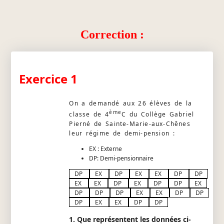
Correction :
Exercice 1
On a demandé aux 26 élèves de la
ème
classe de 4
C du Collège Gabriel
Pierné de Sainte-Marie-aux-Chênes
leur régime de demi-pension :
EX : Externe
DP: Demi-pensionnaire
DP
EX
DP
EX
EX
DP
DP
EX
EX
DP
EX
DP
DP
EX
DP
DP
DP
EX
EX
DP
DP
DP
EX
EX
DP
DP
1. Que représentent les données ci-