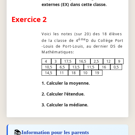
externes (EX) dans cette classe.
Exercice 2
Voici les notes (sur 20) des 18 élèves
ème
de la classe de 4
D du Collège Port
-Louis de Port-Louis, au dernier DS de
Mathématiques:
4
3
17,5
16,5
2,5
12
9
10,5
6,5
13,5
11,5
16
0,5
14,5
11
18
10
19
1. Calculer la moyenne.
2. Calculer l'étendue.
3. Calculer la médiane.
📚
Information pour les parents