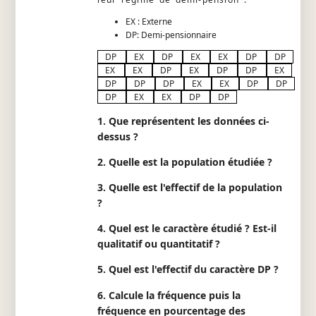
EX : Externe
DP: Demi-pensionnaire
DP
EX
DP
EX
EX
DP
DP
EX
EX
DP
EX
DP
DP
EX
DP
DP
DP
EX
EX
DP
DP
DP
EX
EX
DP
DP
1. Que représentent les données ci-
dessus ?
2. Quelle est la population étudiée ?
3. Quelle est l'effectif de la population
?
4. Quel est le caractère étudié ? Est-il
qualitatif ou quantitatif ?
5. Quel est l'effectif du caractère DP ?
6. Calcule la fréquence puis la
fréquence en pourcentage des