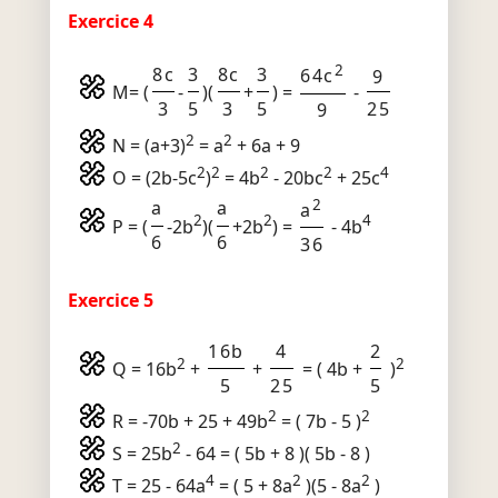
Exercice 4
2
8c
3
8c
3
64c
9
M= (
-
)(
+
) =
-
3
5
3
5
25
9
2
2
N = (a+3)
= a
+ 6a + 9
2
2
2
2
4
O = (2b-5c
)
= 4b
- 20bc
+ 25c
2
a
a
a
2
2
4
P = (
-2b
)(
+2b
) =
- 4b
6
6
36
Exercice 5
16b
4
2
2
2
Q = 16b
+
+
= ( 4b +
)
5
25
5
2
2
R = -70b + 25 + 49b
= ( 7b - 5 )
2
S = 25b
- 64 = ( 5b + 8 )( 5b - 8 )
4
2
2
T = 25 - 64a
= ( 5 + 8a
)(5 - 8a
)