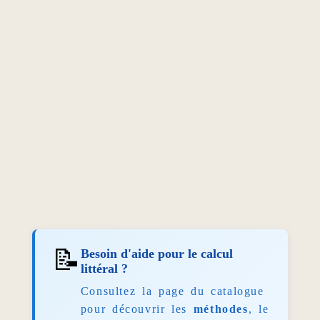
📝
Besoin d'aide pour le calcul
littéral ?
Consultez la page du catalogue
pour découvrir les
méthodes
, le