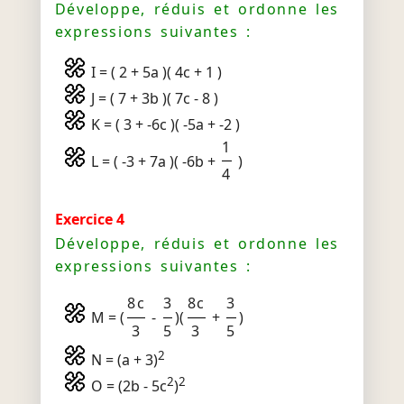
Développe, réduis et ordonne les
expressions suivantes :
I = ( 2 + 5a )( 4c + 1 )
J = ( 7 + 3b )( 7c - 8 )
K = ( 3 + -6c )( -5a + -2 )
1
L = ( -3 + 7a )( -6b +
)
4
Exercice 4
Développe, réduis et ordonne les
expressions suivantes :
8c
3
8c
3
M = (
-
)(
+
)
3
5
3
5
2
N = (a + 3)
2
2
O = (2b - 5c
)