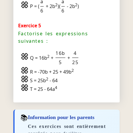
a
a
2
2
P = (
+ 2b
)(
- 2b
)
6
6
Exercice 5
Factorise les expressions
suivantes :
16b
4
2
Q = 16b
+
+
5
25
2
R = -70b + 25 + 49b
2
S = 25b
- 64
4
T = 25 - 64a
📚
Information pour les parents
Ces exercices sont entièrement