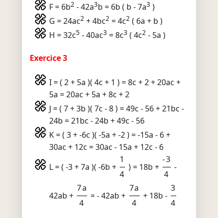
2
3
3
F = 6b
- 42a
b = 6b ( b - 7a
)
2
2
2
G = 24ac
+ 4bc
= 4c
( 6a + b )
5
3
3
2
H = 32c
- 40ac
= 8c
( 4c
- 5a )
Exercice 3
I = ( 2 + 5a )( 4c + 1 ) = 8c + 2 + 20ac +
5a = 20ac + 5a + 8c + 2
J = ( 7 + 3b )( 7c - 8 ) = 49c - 56 + 21bc -
24b = 21bc - 24b + 49c - 56
K = ( 3 + -6c )( -5a + -2 ) = -15a - 6 +
30ac + 12c = 30ac - 15a + 12c - 6
1
-3
L = ( -3 + 7a )( -6b +
) = 18b +
-
4
4
7a
7a
3
42ab +
= - 42ab +
+ 18b -
4
4
4