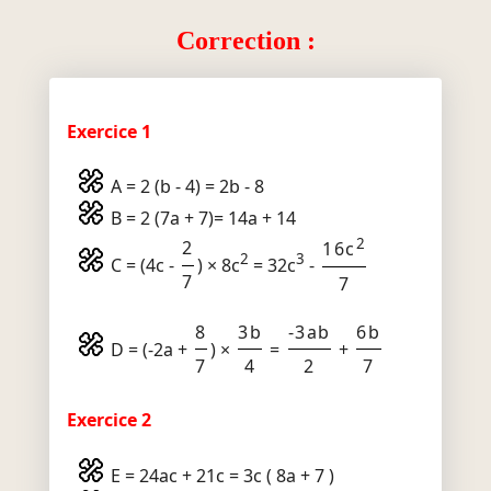
Correction :
Exercice 1
A = 2 (b - 4) = 2b - 8
B = 2 (7a + 7)= 14a + 14
2
2
16c
2
3
C = (4c -
) × 8c
= 32c
-
7
7
8
3b
-3ab
6b
D = (-2a +
) ×
=
+
7
4
2
7
Exercice 2
E = 24ac + 21c = 3c ( 8a + 7 )