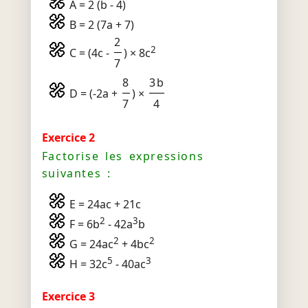
A = 2 (b - 4)
B = 2 (7a + 7)
2
2
C = (4c -
) × 8c
7
8
3b
D = (-2a +
) ×
7
4
Exercice 2
Factorise les expressions
suivantes :
E = 24ac + 21c
2
3
F = 6b
- 42a
b
2
2
G = 24ac
+ 4bc
5
3
H = 32c
- 40ac
Exercice 3