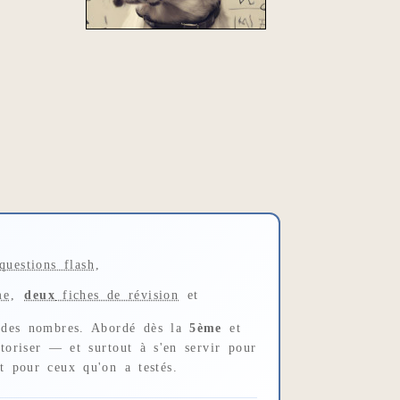
uestions flash
,
me
,
deux
fiches de révision
et
t des nombres. Abordé dès la
5ème
et
toriser — et surtout à s'en servir pour
t pour ceux qu'on a testés.