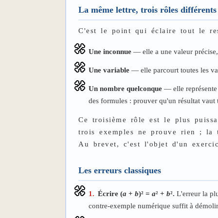
La même lettre, trois rôles différents
C'est le point qui éclaire tout le r
Une inconnue
— elle a une valeur précise,
Une variable
— elle parcourt toutes les val
Un nombre quelconque
— elle représente 
des formules : prouver qu'un résultat vaut 
Ce troisième rôle est le plus puiss
trois exemples ne prouve rien ; la 
Au brevet, c'est l'objet d'un exer
Les erreurs classiques
1.
Écrire (
a
+
b
)² =
a
² +
b
².
L'erreur la pl
contre-exemple numérique suffit à démolir 