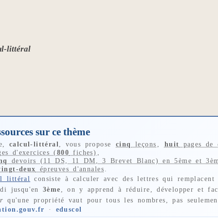
l-littéral
ssources sur ce thème
me,
calcul-littéral
, vous propose
cinq
leçons
,
huit
pages de q
es d'exercices (
800
fiches)
,
inq
devoirs (11 DS, 11 DM, 3 Brevet Blanc) en 5ème et 3è
vingt-deux
épreuves d'annales
.
l littéral
consiste à calculer avec des lettres qui remplacen
ndi jusqu'en
3ème
, on y apprend à réduire, développer et fac
r
qu'une propriété vaut pour tous les nombres, pas seulemen
ation.gouv.fr
·
eduscol