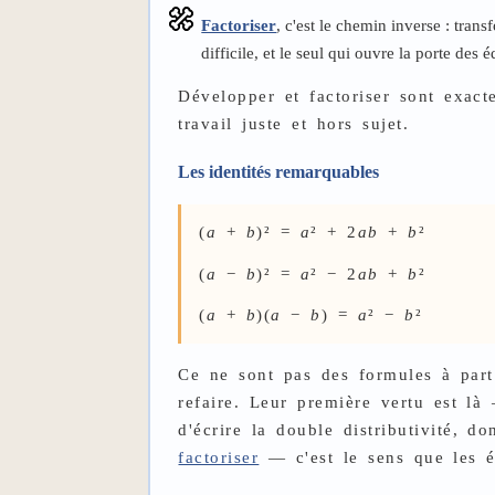
Factoriser
, c'est le chemin inverse : tra
difficile, et le seul qui ouvre la porte des 
Développer et factoriser sont exa
travail juste et hors sujet.
Les identités remarquables
(
a
+
b
)² =
a
² + 2
ab
+
b
²
(
a
−
b
)² =
a
² − 2
ab
+
b
²
(
a
+
b
)(
a
−
b
) =
a
² −
b
²
Ce ne sont pas des formules à part
refaire. Leur première vertu est l
d'écrire la double distributivité, 
factoriser
— c'est le sens que les él