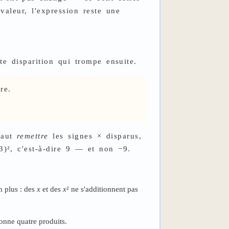
aleur, l'expression reste une
te disparition qui trompe ensuite.
re.
faut
remettre
les signes × disparus,
3)², c'est-à-dire 9 — et non −9.
n plus : des
x
et des
x
² ne s'additionnent pas
donne quatre produits.