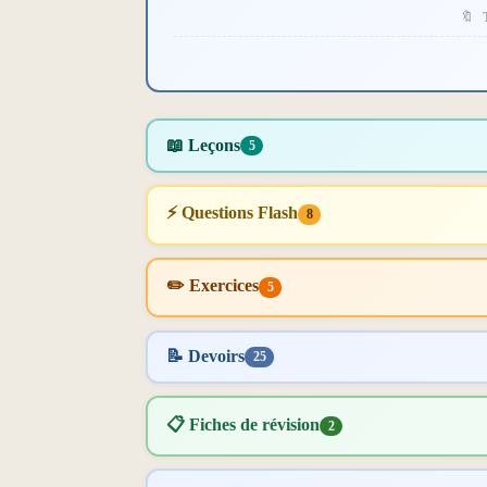
🔖 
📖 Leçons
5
⚡ Questions Flash
8
✏️ Exercices
5
📝 Devoirs
25
📋 Fiches de révision
2