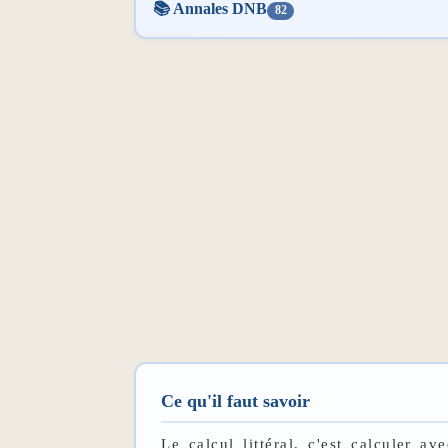
📚 Annales DNB
82
Ce qu'il faut savoir
Le calcul littéral, c'est calculer a