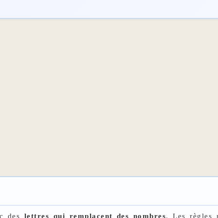
vec des
lettres qui remplacent des nombres
. Les règles