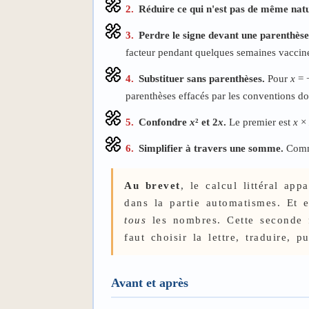
2.
Réduire ce qui n'est pas de même nat
3.
Perdre le signe devant une parenthèse
facteur pendant quelques semaines vaccin
4.
Substituer sans parenthèses.
Pour
x
= −
parenthèses effacés par les conventions do
5.
Confondre
x
² et 2
x
.
Le premier est
x
×
6.
Simplifier à travers une somme.
Comm
Au brevet
, le calcul littéral ap
dans la partie automatismes. Et 
tous
les nombres. Cette seconde fo
faut choisir la lettre, traduire, 
Avant et après