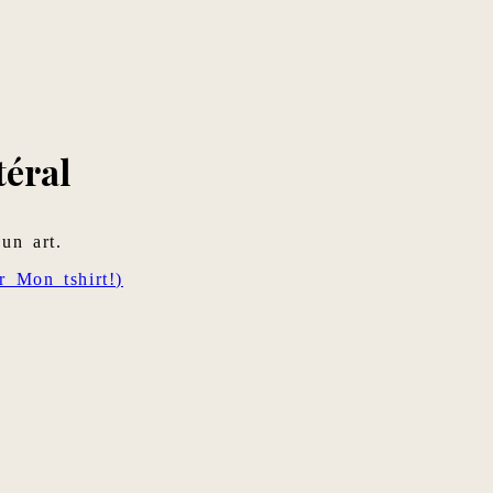
téral
 un art.
 Mon tshirt!)