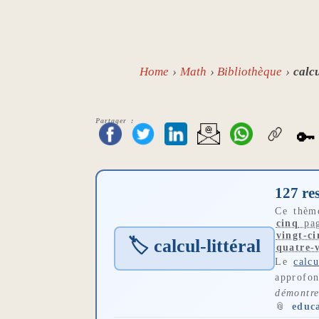
Home
Math
Bibliothèque
calcu
Partager :
🔑
127 re
Ce thè
cinq
pag
vingt-c
🏷 calcul-littéral
quatre-
Le
calcu
approfo
démontre
📎
educ