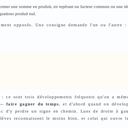
nsformer une somme en produit, en repérant un facteur commun ou une iden
équations produit nul.
ctement opposés. Une consigne demande l'un
ou
l'autre :
 : ce sont trois développements fréquents qu'on a mémo
à —
faire gagner du temps
, et d'abord quand on dévelop
donc d'y perdre un signe en chemin. Lues de droite à gau
èves reconnaissent le moins bien, et celui qui ouvre le