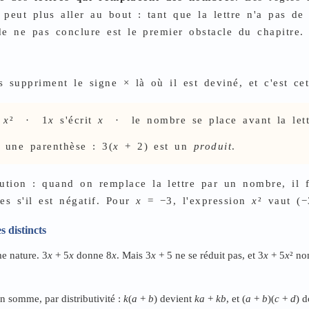
ut plus aller au bout : tant que la lettre n'a pas de v
 de ne pas conclure est le premier obstacle du chapitre.
s suppriment le signe × là où il est deviné, et c'est cet
t
x
² · 1
x
s'écrit
x
· le nombre se place avant la lett
t une parenthèse : 3(
x
+ 2) est un
produit
.
tution : quand on remplace la lettre par un nombre, il 
es s'il est négatif. Pour
x
= −3, l'expression
x
² vaut (−
s distincts
me nature. 3
x
+ 5
x
donne 8
x
. Mais 3
x
+ 5 ne se réduit pas, et 3
x
+ 5
x
² no
en somme, par distributivité :
k
(
a
+
b
) devient
ka
+
kb
, et (
a
+
b
)(
c
+
d
) 