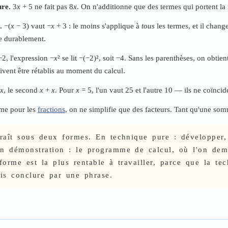
ure.
3
x
+ 5 ne fait pas 8
x
. On n'additionne que des termes qui portent la
.
−(
x
− 3) vaut −
x
+ 3 : le moins s'applique à
tous
les termes, et il chang
e durablement.
2, l'expression −
x
² se lit −(−2)², soit −4. Sans les parenthèses, on obtien
ivent être rétablis au moment du calcul.
x
, le second
x
+
x
. Pour
x
= 5, l'un vaut 25 et l'autre 10 — ils ne coïncid
e pour les
fractions
, on ne simplifie que des facteurs. Tant qu'une somm
paraît sous deux formes. En technique pure : développer,
en démonstration : le programme de calcul, où l'on de
rme est la plus rentable à travailler, parce que la tech
puis conclure par une phrase.