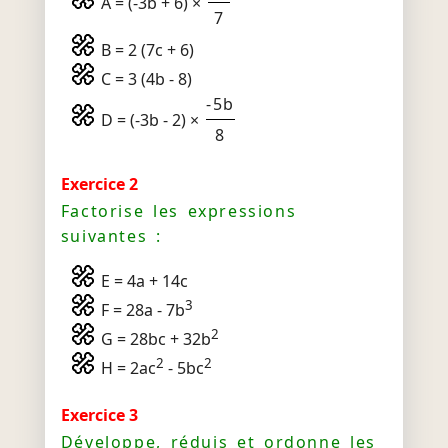
A = (-3b + 6) ×
7
B = 2 (7c + 6)
C = 3 (4b - 8)
-5b
D = (-3b - 2) ×
8
Exercice 2
Factorise les expressions
suivantes :
E = 4a + 14c
3
F = 28a - 7b
2
G = 28bc + 32b
2
2
H = 2ac
- 5bc
Exercice 3
Développe, réduis et ordonne les