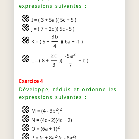
expressions suivantes :
I = ( 3 + 5a )( 5c + 5 )
J = ( 7 + 2c )( 5c - 5 )
3b
K = ( 5 +
)( 6a + -1 )
4
2
2c
-5a
L = ( 8 +
)(
+ b )
3
7
Exercice 4
Développe, réduis et ordonne les
expressions suivantes :
2
2
M = (4 - 3b
)
N = (4c - 2)(4c + 2)
2
O = (6a + 1)
2
2
P = (c + 8a
)(c - 8a
)