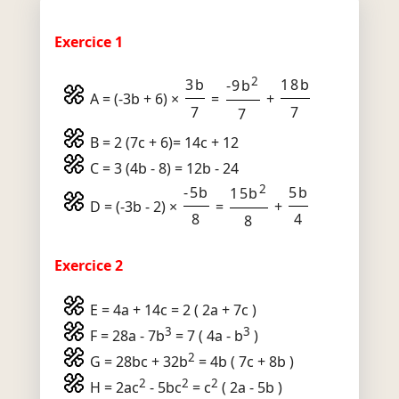
Exercice 1
2
3b
18b
-9b
A = (-3b + 6) ×
=
+
7
7
7
B = 2 (7c + 6)= 14c + 12
C = 3 (4b - 8) = 12b - 24
2
-5b
5b
15b
D = (-3b - 2) ×
=
+
8
4
8
Exercice 2
E = 4a + 14c = 2 ( 2a + 7c )
3
3
F = 28a - 7b
= 7 ( 4a - b
)
2
G = 28bc + 32b
= 4b ( 7c + 8b )
2
2
2
H = 2ac
- 5bc
= c
( 2a - 5b )