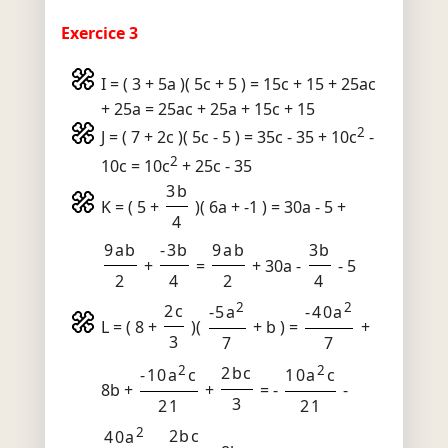
Exercice 3
I = ( 3 + 5a )( 5c + 5 ) = 15c + 15 + 25ac
+ 25a = 25ac + 25a + 15c + 15
2
J = ( 7 + 2c )( 5c - 5 ) = 35c - 35 + 10c
-
2
10c = 10c
+ 25c - 35
3b
K = ( 5 +
)( 6a + -1 ) = 30a - 5 +
4
9ab
-3b
9ab
3b
+
=
+ 30a -
- 5
2
4
2
4
2
2
2c
-5a
-40a
L = ( 8 +
)(
+ b ) =
+
3
7
7
2
2
2bc
-10a
c
10a
c
8b +
+
= -
-
3
21
21
2
2bc
40a