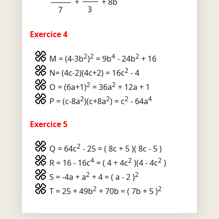
+
+ 8b
3
7
Exercice 4
2
2
4
2
M = (4-3b
)
= 9b
- 24b
+ 16
2
N= (4c-2)(4c+2) = 16c
- 4
2
2
O = (6a+1)
= 36a
+ 12a + 1
2
2
2
4
P = (c-8a
)(c+8a
) = c
- 64a
Exercice 5
2
Q = 64c
- 25 = ( 8c + 5 )( 8c - 5 )
4
2
2
R = 16 - 16c
= ( 4 + 4c
)(4 - 4c
)
2
2
S = -4a + a
+ 4 = ( a - 2 )
2
2
T = 25 + 49b
+ 70b = ( 7b + 5 )