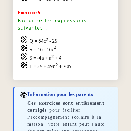
Exercice 5
Factorise les expressions
suivantes :
2
Q = 64c
- 25
4
R = 16 - 16c
2
S = -4a + a
+ 4
2
T = 25 + 49b
+ 70b
📚
Information pour les parents
Ces exercices sont entièrement
corrigés
pour faciliter
l'accompagnement scolaire à la
maison. Votre enfant peut s'auto-