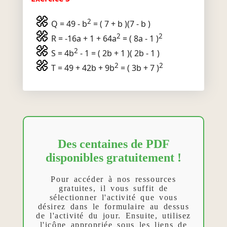
2
Q = 49 - b
= ( 7 + b )(7 - b )
2
2
R = -16a + 1 + 64a
= ( 8a - 1 )
2
S = 4b
- 1 = ( 2b + 1 )( 2b - 1 )
2
2
T = 49 + 42b + 9b
= ( 3b + 7 )
Des centaines de PDF
disponibles gratuitement !
Pour accéder à nos ressources
gratuites, il vous suffit de
sélectionner l'activité que vous
désirez dans le formulaire au dessus
de l'activité du jour. Ensuite, utilisez
l'icône appropriée sous les liens de