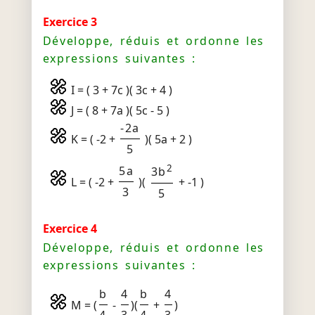
Exercice 3
Développe, réduis et ordonne les
expressions suivantes :
I = ( 3 + 7c )( 3c + 4 )
J = ( 8 + 7a )( 5c - 5 )
-2a
K = ( -2 +
)( 5a + 2 )
5
2
5a
3b
L = ( -2 +
)(
+ -1 )
3
5
Exercice 4
Développe, réduis et ordonne les
expressions suivantes :
b
4
b
4
M = (
-
)(
+
)