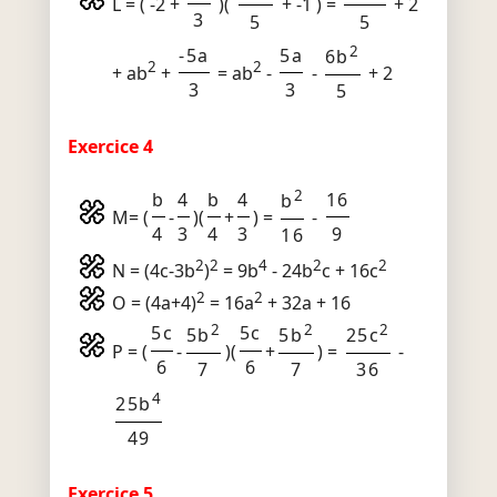
L = ( -2 +
)(
+ -1 ) =
+ 2
3
5
5
2
-5a
5a
6b
2
2
+ ab
+
= ab
-
-
+ 2
3
3
5
Exercice 4
2
b
4
b
4
16
b
M= (
-
)(
+
) =
-
4
3
4
3
9
16
2
2
4
2
2
N = (4c-3b
)
= 9b
- 24b
c + 16c
2
2
O = (4a+4)
= 16a
+ 32a + 16
2
2
2
5c
5c
5b
5b
25c
P = (
-
)(
+
) =
-
6
6
7
7
36
4
25b
49
Exercice 5