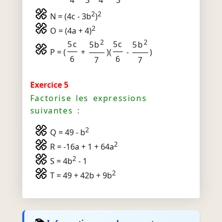
4
3
4
3
2
2
N = (4c - 3b
)
2
O = (4a + 4)
2
2
5c
5c
5b
5b
P = (
+
)(
-
)
6
6
7
7
Exercice 5
Factorise les expressions
suivantes :
2
Q = 49 - b
2
R = -16a + 1 + 64a
2
S = 4b
- 1
2
T = 49 + 42b + 9b