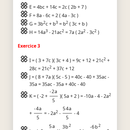
E = 4bc + 14c = 2c ( 2b + 7 )
F = 8a - 6c = 2 ( 4a - 3c )
2
3
2
G = 3b
c + b
= b
( 3c + b )
3
2
2
2
H = 14a
- 21ac
= 7a ( 2a
- 3c
)
Exercice 3
2
I = ( 3 + 7c )( 3c + 4 ) = 9c + 12 + 21c
+
2
28c = 21c
+ 37c + 12
J = ( 8 + 7a )( 5c - 5 ) = 40c - 40 + 35ac -
35a = 35ac - 35a + 40c - 40
-2a
2
K = ( -2 +
)( 5a + 2 ) = -10a - 4 - 2a
5
-4a
54a
2
+
= - 2a
-
- 4
5
5
2
2
5a
3b
-6b