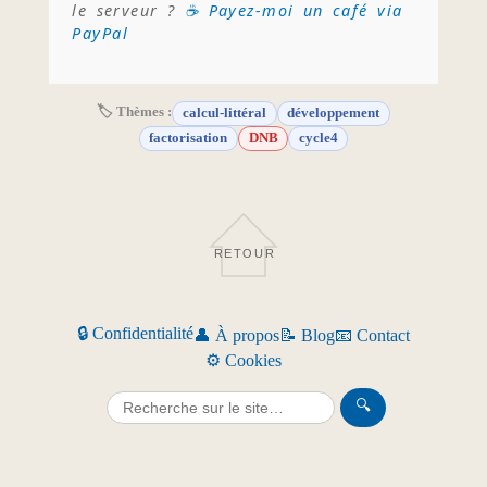
le serveur ?
☕ Payez-moi un café via
PayPal
🏷 Thèmes :
calcul-littéral
développement
factorisation
DNB
cycle4
RETOUR
🔒 Confidentialité
👤 À propos
📝 Blog
📧 Contact
⚙️ Cookies
🔍