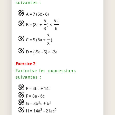
suivantes :
A = 7 (6c - 6)
5
5c
B = (8c +
) ×
3
6
3
C = 5 (6a +
)
8
D = (-5c - 5) × -2a
Exercice 2
Factorise les expressions
suivantes :
E = 4bc + 14c
F = 8a - 6c
2
3
G = 3b
c + b
3
2
H = 14a
- 21ac