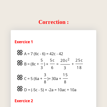
Correction :
Exercice 1
A = 7 (6c - 6) = 42c - 42
2
5
5c
25c
20c
B = (8c +
) ×
=
+
3
6
18
3
3
15
C = 5 (6a +
)= 30a +
8
8
D = (-5c - 5) × -2a = 10ac + 10a
Exercice 2