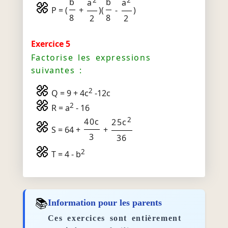
2
2
b
b
a
a
P = (
+
)(
-
)
8
8
2
2
Exercice 5
Factorise les expressions
suivantes :
2
Q = 9 + 4c
-12c
2
R = a
- 16
2
40c
25c
S = 64 +
+
3
36
2
T = 4 - b
📚
Information pour les parents
Ces exercices sont entièrement