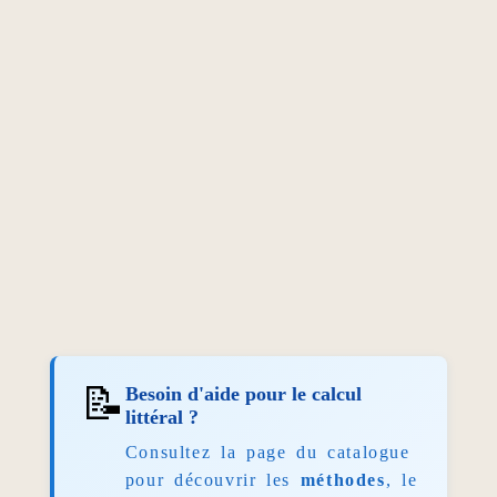
📝
Besoin d'aide pour le calcul
littéral ?
Consultez la page du catalogue
pour découvrir les
méthodes
, le