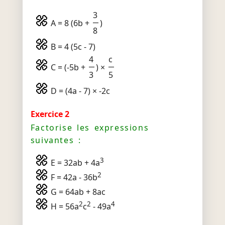
3
A = 8 (6b +
)
8
B = 4 (5c - 7)
4
c
C = (-5b +
) ×
3
5
D = (4a - 7) × -2c
Exercice 2
Factorise les expressions
suivantes :
3
E = 32ab + 4a
2
F = 42a - 36b
G = 64ab + 8ac
2
2
4
H = 56a
c
- 49a