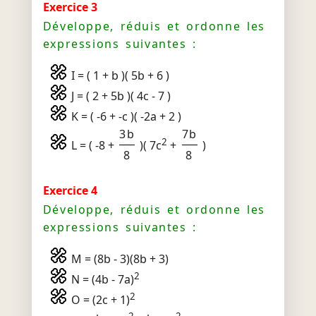
Exercice 3
Développe, réduis et ordonne les
expressions suivantes :
I = ( 1 + b )( 5b + 6 )
J = ( 2 + 5b )( 4c - 7 )
K = ( -6 + -c )( -2a + 2 )
3b
7b
2
L = ( -8 +
)( 7c
+
)
8
8
Exercice 4
Développe, réduis et ordonne les
expressions suivantes :
M = (8b - 3)(8b + 3)
2
N = (4b - 7a)
2
O = (2c + 1)