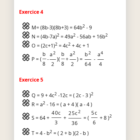
Exercice 4
2
M= (8b-3)(8b+3) = 64b
- 9
2
2
2
N = (4b-7a)
= 49a
- 56ab + 16b
2
2
O = (2c+1)
= 4c
+ 4c + 1
2
2
2
4
b
b
a
a
b
a
P = (
-
)(
+
) =
-
8
8
2
2
64
4
Exercice 5
2
2
Q = 9 + 4c
-12c = ( 2c - 3 )
2
R = a
- 16 = ( a + 4 )( a - 4 )
2
40c
5c
25c
2
S = 64 +
+
= (
+ 8 )
3
6
36
2
T = 4 - b
= ( 2 + b )(2 - b )