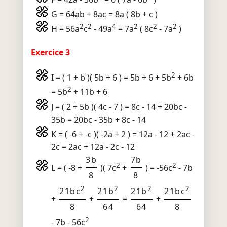
G = 64ab + 8ac = 8a ( 8b + c )
2
2
4
2
2
2
H = 56a
c
- 49a
= 7a
( 8c
- 7a
)
Exercice 3
2
I = ( 1 + b )( 5b + 6 ) = 5b + 6 + 5b
+ 6b
2
= 5b
+ 11b + 6
J = ( 2 + 5b )( 4c - 7 ) = 8c - 14 + 20bc -
35b = 20bc - 35b + 8c - 14
K = ( -6 + -c )( -2a + 2 ) = 12a - 12 + 2ac -
2c = 2ac + 12a - 2c - 12
3b
7b
2
2
L = ( -8 +
)( 7c
+
) = -56c
- 7b
8
8
2
2
2
2
21bc
21b
21b
21bc
+
+
=
+
8
64
64
8
2
- 7b - 56c