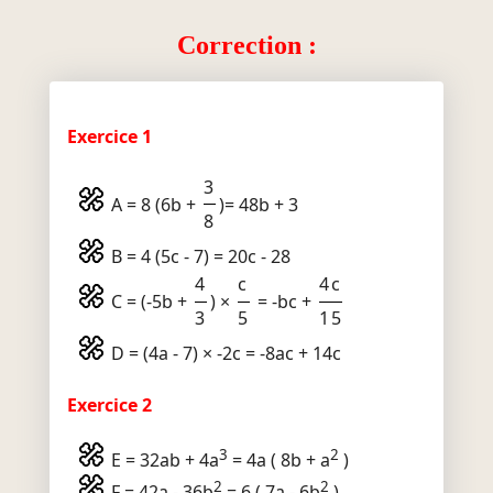
Correction :
Exercice 1
3
A = 8 (6b +
)= 48b + 3
8
B = 4 (5c - 7) = 20c - 28
4
c
4c
C = (-5b +
) ×
= -bc +
3
5
15
D = (4a - 7) × -2c = -8ac + 14c
Exercice 2
3
2
E = 32ab + 4a
= 4a ( 8b + a
)
2
2
F = 42a - 36b
= 6 ( 7a - 6b
)