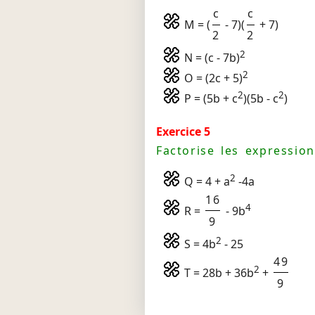
c
c
M = (
- 7)(
+ 7)
2
2
2
N = (c - 7b)
2
O = (2c + 5)
2
2
P = (5b + c
)(5b - c
)
Exercice 5
Factorise les expression
2
Q = 4 + a
-4a
16
4
R =
- 9b
9
2
S = 4b
- 25
49
2
T = 28b + 36b
+
9