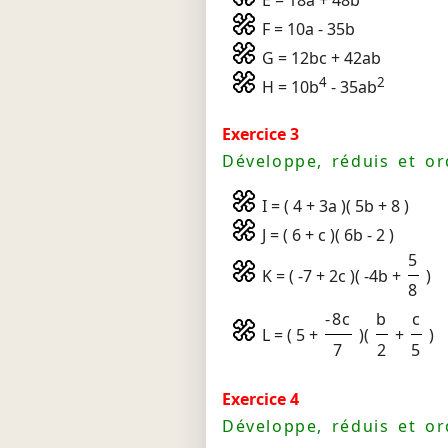
E = 18a + 48b
F = 10a - 35b
G = 12bc + 42ab
4
2
H = 10b
- 35ab
Exercice 3
Développe, réduis et or
I = ( 4 + 3a )( 5b + 8 )
J = ( 6 + c )( 6b - 2 )
5
K = ( -7 + 2c )( -4b +
)
8
-8c
b
c
L = ( 5 +
)(
+
)
7
2
5
Exercice 4
Développe, réduis et or