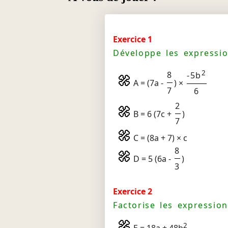
Exercice 1
Développe les expressio
2
8
-5b
A = (7a -
) ×
7
6
2
B = 6 (7c +
)
7
C = (8a + 7) × c
8
D = 5 (6a -
)
3
Exercice 2
Factorise les expression
2