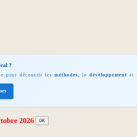
éral ?
ue pour découvrir les
méthodes
, le
développement
et 
ues
ctobre 2026