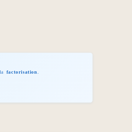
la
factorisation
.