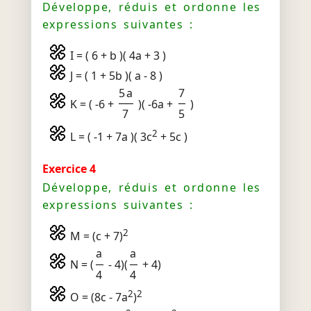
Développe, réduis et ordonne les
expressions suivantes :
I = ( 6 + b )( 4a + 3 )
J = ( 1 + 5b )( a - 8 )
5a
7
K = ( -6 +
)( -6a +
)
7
5
2
L = ( -1 + 7a )( 3c
+ 5c )
Exercice 4
Développe, réduis et ordonne les
expressions suivantes :
2
M = (c + 7)
a
a
N = (
- 4)(
+ 4)
4
4
2
2
O = (8c - 7a
)