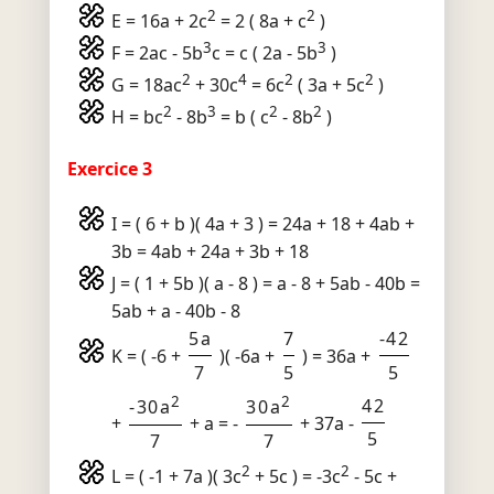
2
2
E = 16a + 2c
= 2 ( 8a + c
)
3
3
F = 2ac - 5b
c = c ( 2a - 5b
)
2
4
2
2
G = 18ac
+ 30c
= 6c
( 3a + 5c
)
2
3
2
2
H = bc
- 8b
= b ( c
- 8b
)
Exercice 3
I = ( 6 + b )( 4a + 3 ) = 24a + 18 + 4ab +
3b = 4ab + 24a + 3b + 18
J = ( 1 + 5b )( a - 8 ) = a - 8 + 5ab - 40b =
5ab + a - 40b - 8
5a
7
-42
K = ( -6 +
)( -6a +
) = 36a +
7
5
5
2
2
42
-30a
30a
+
+ a = -
+ 37a -
5
7
7
2
2
L = ( -1 + 7a )( 3c
+ 5c ) = -3c
- 5c +