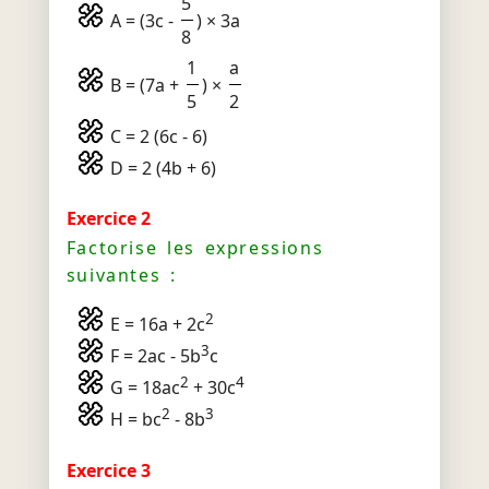
5
A = (3c -
) × 3a
8
1
a
B = (7a +
) ×
5
2
C = 2 (6c - 6)
D = 2 (4b + 6)
Exercice 2
Factorise les expressions
suivantes :
2
E = 16a + 2c
3
F = 2ac - 5b
c
2
4
G = 18ac
+ 30c
2
3
H = bc
- 8b
Exercice 3