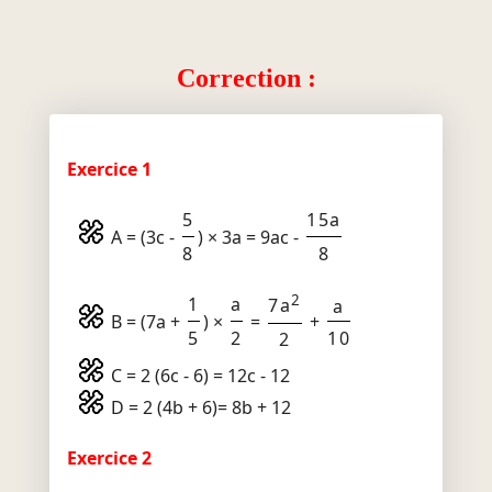
Correction :
Exercice 1
5
15a
A = (3c -
) × 3a = 9ac -
8
8
2
1
a
7a
a
B = (7a +
) ×
=
+
5
2
10
2
C = 2 (6c - 6) = 12c - 12
D = 2 (4b + 6)= 8b + 12
Exercice 2