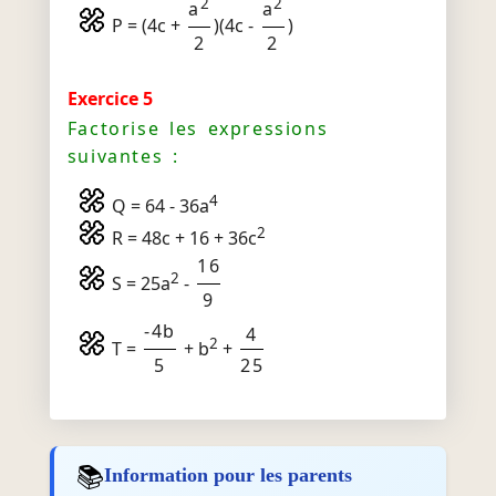
2
2
a
a
P = (4c +
)(4c -
)
2
2
Exercice 5
Factorise les expressions
suivantes :
4
Q = 64 - 36a
2
R = 48c + 16 + 36c
16
2
S = 25a
-
9
-4b
4
2
T =
+ b
+
5
25
📚
Information pour les parents