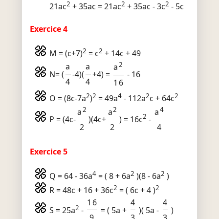
2
2
2
21ac
+ 35ac = 21ac
+ 35ac - 3c
- 5c
Exercice 4
2
2
M = (c+7)
= c
+ 14c + 49
2
a
a
a
N= (
-4)(
+4) =
- 16
4
4
16
2
2
4
2
2
O = (8c-7a
)
= 49a
- 112a
c + 64c
2
2
4
a
a
a
2
P = (4c-
)(4c+
) = 16c
-
2
2
4
Exercice 5
4
2
2
Q = 64 - 36a
= ( 8 + 6a
)(8 - 6a
)
2
2
R = 48c + 16 + 36c
= ( 6c + 4 )
16
4
4
2
S = 25a
-
= ( 5a +
)( 5a -
)
9
3
3