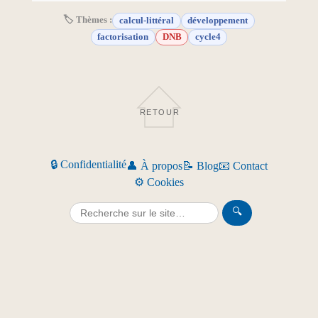
🏷 Thèmes :
calcul-littéral
développement
factorisation
DNB
cycle4
RETOUR
🔒 Confidentialité
👤 À propos
📝 Blog
📧 Contact
⚙️ Cookies
🔍