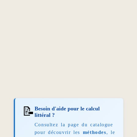
📝
Besoin d'aide pour le calcul
littéral ?
Consultez la page du catalogue
pour découvrir les
méthodes
, le