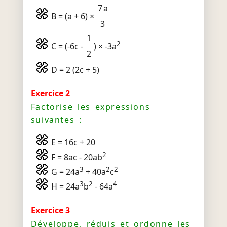
7a
B = (a + 6) ×
3
1
2
C = (-6c -
) × -3a
2
D = 2 (2c + 5)
Exercice 2
Factorise les expressions
suivantes :
E = 16c + 20
2
F = 8ac - 20ab
3
2
2
G = 24a
+ 40a
c
3
2
4
H = 24a
b
- 64a
Exercice 3
Développe, réduis et ordonne les