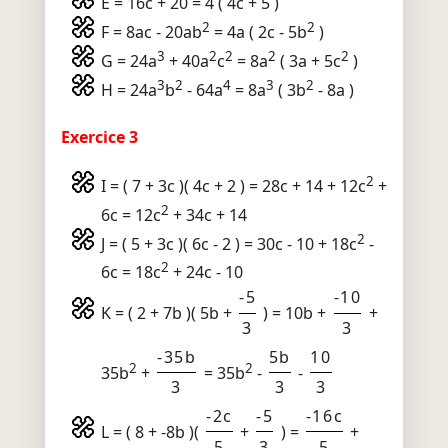
E = 16c + 20 = 4 ( 4c + 5 )
2
2
F = 8ac - 20ab
= 4a ( 2c - 5b
)
3
2
2
2
2
G = 24a
+ 40a
c
= 8a
( 3a + 5c
)
3
2
4
3
2
H = 24a
b
- 64a
= 8a
( 3b
- 8a )
Exercice 3
2
I = ( 7 + 3c )( 4c + 2 ) = 28c + 14 + 12c
+
2
6c = 12c
+ 34c + 14
2
J = ( 5 + 3c )( 6c - 2 ) = 30c - 10 + 18c
-
2
6c = 18c
+ 24c - 10
-5
-10
K = ( 2 + 7b )( 5b +
) = 10b +
+
3
3
-35b
5b
10
2
2
35b
+
= 35b
-
-
3
3
3
-2c
-5
-16c
L = ( 8 + -8b )(
+
) =
+
5
3
5