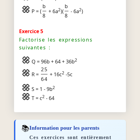
b
b
2
2
P = (
+ 6a
)(
- 6a
)
8
8
Exercice 5
Factorise les expressions
suivantes :
2
Q = 96b + 64 + 36b
25
2
R =
+ 16c
-5c
64
2
S = 1 - 9b
2
T = c
- 64
📚
Information pour les parents
Ces exercices sont entièrement