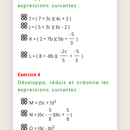
expressions suivantes :
I = ( 7 + 3c )( 4c + 2 )
J = ( 5 + 3c )( 6c - 2 )
-5
K = ( 2 + 7b )( 5b +
)
3
-2c
-5
L = ( 8 + -8b )(
+
)
5
3
Exercice 4
Développe, réduis et ordonne les
expressions suivantes :
2
M = (5c + 5)
5
5
N = (6c -
)(6c +
)
8
8
2
O = (6c - b)