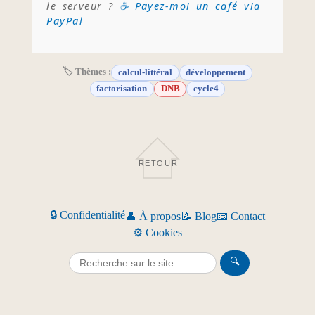
le serveur ?
☕ Payez-moi un café via
PayPal
🏷 Thèmes :
calcul-littéral
développement
factorisation
DNB
cycle4
RETOUR
🔒 Confidentialité
👤 À propos
📝 Blog
📧 Contact
⚙️ Cookies
🔍