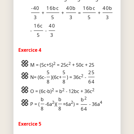
-40
16bc
40b
16bc
40b
+
+
=
+
3
5
3
5
3
16c
40
-
-
5
3
Exercice 4
2
2
M = (5c+5)
= 25c
+ 50c + 25
5
5
25
2
N= (6c-
)(6c+
) = 36c
-
8
8
64
2
2
2
O = (6c-b)
= b
- 12bc + 36c
2
b
b
b
2
2
4
P = (
-6a
)(
+6a
) =
- 36a
8
8
64
Exercice 5