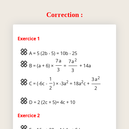
Correction :
Exercice 1
A = 5 (2b - 5) = 10b - 25
2
7a
7a
B = (a + 6) ×
=
+ 14a
3
3
2
1
3a
2
2
C = (-6c -
) × -3a
= 18a
c +
2
2
D = 2 (2c + 5)= 4c + 10
Exercice 2