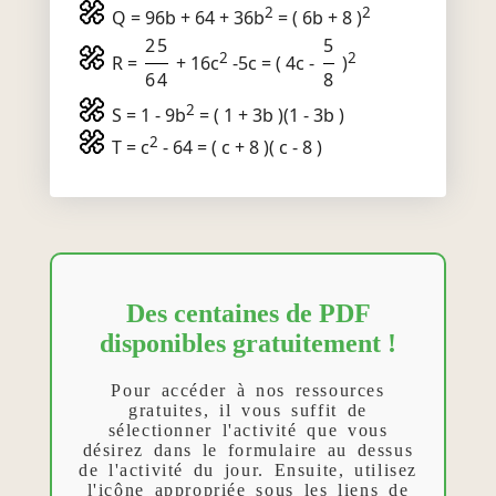
2
2
Q = 96b + 64 + 36b
= ( 6b + 8 )
25
5
2
2
R =
+ 16c
-5c = ( 4c -
)
64
8
2
S = 1 - 9b
= ( 1 + 3b )(1 - 3b )
2
T = c
- 64 = ( c + 8 )( c - 8 )
Des centaines de PDF
disponibles gratuitement !
Pour accéder à nos ressources
gratuites, il vous suffit de
sélectionner l'activité que vous
désirez dans le formulaire au dessus
de l'activité du jour. Ensuite, utilisez
l'icône appropriée sous les liens de