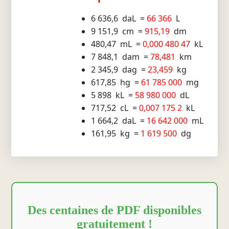
6 636,6 daL =
66 366
L
9 151,9 cm =
915,19
dm
480,47 mL =
0,000 480 47
kL
7 848,1 dam =
78,481
km
2 345,9 dag =
23,459
kg
617,85 hg =
61 785 000
mg
5 898 kL =
58 980 000
dL
717,52 cL =
0,007 175 2
kL
1 664,2 daL =
16 642 000
mL
161,95 kg =
1 619 500
dg
Des centaines de PDF disponibles
gratuitement !