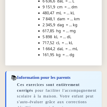
6 636,6 daL = ... L
9 151,9 cm = ... dm
480,47 mL = ... kL
7 848,1 dam = ... km
2 345,9 dag = ... kg
617,85 hg = ... mg
5 898 kL = ... dL
717,52 cL = ... kL
1 664,2 daL = ... mL
161,95 kg = ... dg
📚
Information pour les parents
Ces exercices sont entièrement
corrigés
pour faciliter l'accompagnement
scolaire à la maison. Votre enfant peut
s'auto-évaluer grâce aux corrections