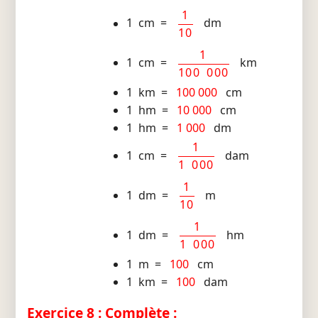
1
1 cm =
dm
10
1
1 cm =
km
100 000
1 km =
100 000
cm
1 hm =
10 000
cm
1 hm =
1 000
dm
1
1 cm =
dam
1 000
1
1 dm =
m
10
1
1 dm =
hm
1 000
1 m =
100
cm
1 km =
100
dam
Exercice 8 : Complète :