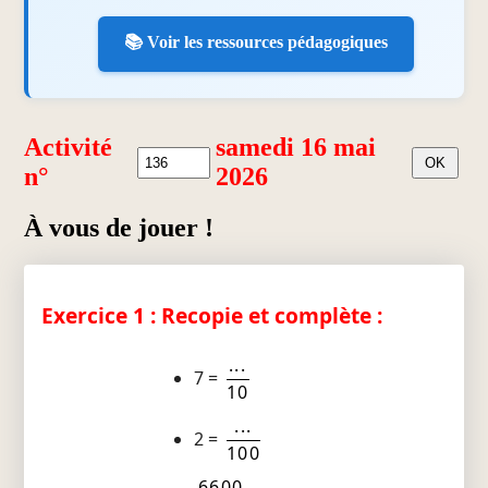
📚 Voir les ressources pédagogiques
Activité
samedi 16 mai
n°
2026
À vous de jouer !
Exercice 1 : Recopie et complète :
...
7 =
10
...
2 =
100
6600
...