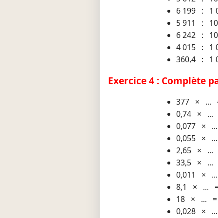
6 199 : 1 
5 911 : 1
6 242 : 1
4 015 : 1 
360,4 : 1 
Exercice 4 : Complète par
377 × ... 
0,74 × ...
0,077 × ..
0,055 × ..
2,65 × ...
33,5 × ...
0,011 × ..
8,1 × ... 
18 × ... =
0,028 × ..