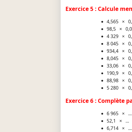
Exercice 5 : Calcule me
4,565 × 0
98,5 × 0,
4 329 × 0
8 045 × 0
934,4 × 0
8,045 × 0
33,06 × 0
190,9 × 0
88,98 × 0
5 280 × 0
Exercice 6 : Complète pa
6 965 × ..
52,1 × ...
6,714 × ..