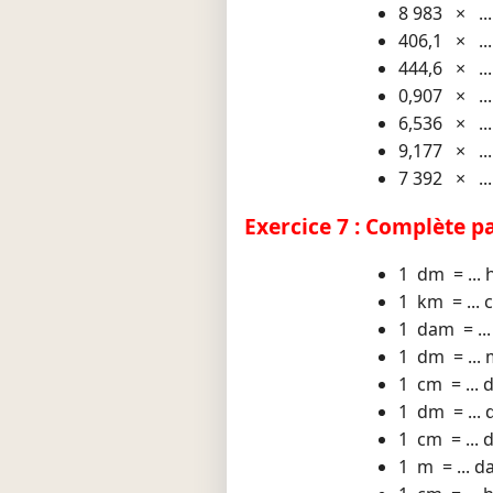
8 983 × ..
406,1 × ..
444,6 × ..
0,907 × ..
6,536 × ..
9,177 × ..
7 392 × ..
Exercice 7 : Complète pa
1 dm = ...
1 km = ... 
1 dam = ..
1 dm = ...
1 cm = ...
1 dm = ...
1 cm = ...
1 m = ... 