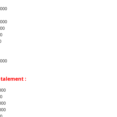
 000
 000
000
00
0
 000
ntalement :
000
00
000
000
00