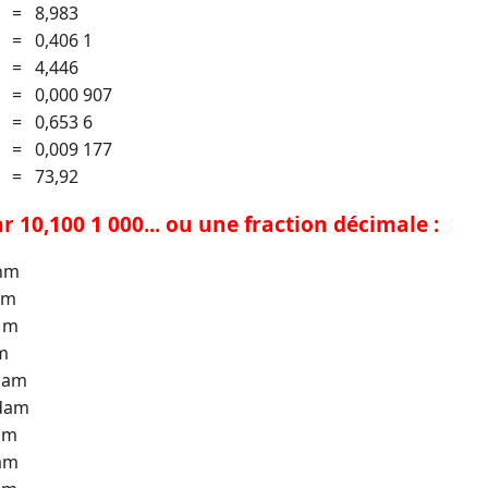
. = 8,983
. = 0,406 1
. = 4,446
. = 0,000 907
. = 0,653 6
. = 0,009 177
. = 73,92
r 10,100 1 000... ou une fraction décimale :
 hm
cm
. m
 m
 dam
 dam
 dm
dam