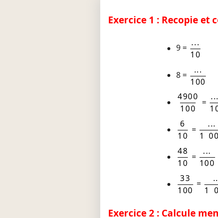
Exercice 1 : Recopie et 
...
9 =
10
...
8 =
100
4900
..
=
100
1
6
...
=
10
1 0
48
...
=
10
100
33
.
=
100
1 
Exercice 2 : Calcule me