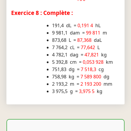
Exercice 8 : Complète :
191,4 dL =
0,191 4
hL
9 981,1 dam =
99 811
m
873,68 L =
87,368
daL
7 764,2 cL =
77,642
L
4 782,1 dag =
47,821
kg
5 392,8 cm =
0,053 928
km
751,83 dg =
7 518,3
cg
758,98 kg =
7 589 800
dg
2 193,2 m =
2 193 200
mm
3 975,5 g =
3,975 5
kg