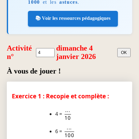
1000
et les
astuces
.
📚 Voir les ressources pédagogiques
Activité
dimanche 4
n°
janvier 2026
À vous de jouer !
Exercice 1 : Recopie et complète :
...
4 =
10
...
6 =
100