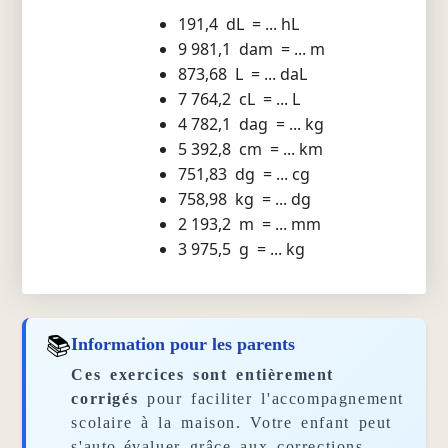
191,4 dL = ... hL
9 981,1 dam = ... m
873,68 L = ... daL
7 764,2 cL = ... L
4 782,1 dag = ... kg
5 392,8 cm = ... km
751,83 dg = ... cg
758,98 kg = ... dg
2 193,2 m = ... mm
3 975,5 g = ... kg
📚
Information pour les parents
Ces exercices sont entièrement
corrigés
pour faciliter l'accompagnement
scolaire à la maison. Votre enfant peut
s'auto-évaluer grâce aux corrections