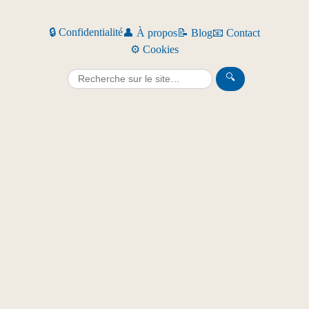
🔒 Confidentialité
👤 À propos
📝 Blog
📧 Contact
⚙️ Cookies
🔍