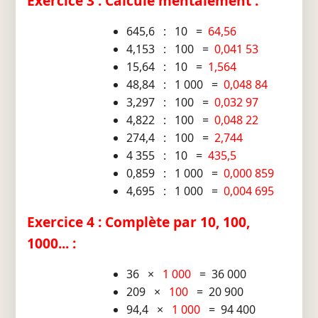
Exercice 3 : Calcule mentalement :
645,6 : 10 =
64,56
4,153 : 100 =
0,041 53
15,64 : 10 =
1,564
48,84 : 1 000 =
0,048 84
3,297 : 100 =
0,032 97
4,822 : 100 =
0,048 22
274,4 : 100 =
2,744
4 355 : 10 =
435,5
0,859 : 1 000 =
0,000 859
4,695 : 1 000 =
0,004 695
Exercice 4 : Complète par 10, 100,
1000... :
36 ×
1 000
= 36 000
209 ×
100
= 20 900
94,4 ×
1 000
= 94 400