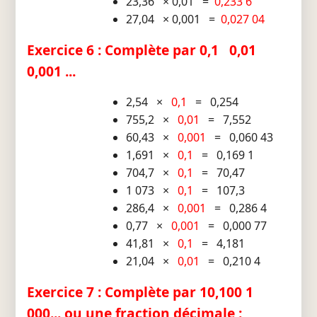
23,36 × 0,01 =
0,233 6
27,04 × 0,001 =
0,027 04
Exercice 6 : Complète par 0,1 0,01
0,001 ...
2,54 ×
0,1
= 0,254
755,2 ×
0,01
= 7,552
60,43 ×
0,001
= 0,060 43
1,691 ×
0,1
= 0,169 1
704,7 ×
0,1
= 70,47
1 073 ×
0,1
= 107,3
286,4 ×
0,001
= 0,286 4
0,77 ×
0,001
= 0,000 77
41,81 ×
0,1
= 4,181
21,04 ×
0,01
= 0,210 4
Exercice 7 : Complète par 10,100 1
000... ou une fraction décimale :