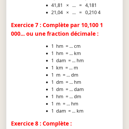
41,81 × ... = 4,181
21,04 × ... = 0,210 4
Exercice 7 : Complète par 10,100 1
000... ou une fraction décimale :
1 hm = ... cm
1 hm = ... km
1 dam = ... hm
1 km = ... m
1 m = ... dm
1 dm = ... hm
1 dm = ... dam
1 hm = ... dm
1 m = ... hm
1 dam = ... km
Exercice 8 : Complète :