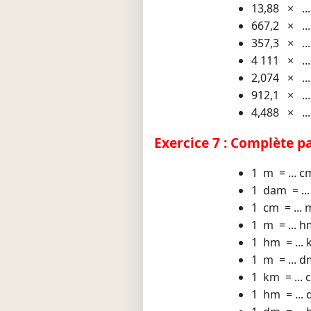
13,88 × ..
667,2 × ..
357,3 × ..
4 111 × ..
2,074 × ..
912,1 × ..
4,488 × ..
Exercice 7 : Complète pa
1 m = ... c
1 dam = ..
1 cm = ... 
1 m = ... 
1 hm = ...
1 m = ... 
1 km = ... 
1 hm = ...