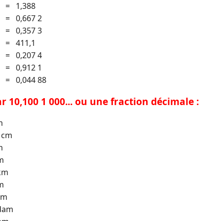
. = 1,388
. = 0,667 2
. = 0,357 3
. = 411,1
. = 0,207 4
. = 0,912 1
. = 0,044 88
r 10,100 1 000... ou une fraction décimale :
m
. cm
m
hm
 km
dm
cm
 dam