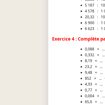
5 187 : 1
4 578 : 1 
20,32 : 1
6 900 : 1 
6 623 : 1 
Exercice 4 : Complète par
0,088 × ..
0,332 × ..
8,19 × ...
23,2 × ...
9,48 × ...
852 × ... 
4,93 × ...
0,77 × ...
0,004 × ..
65,6 × ...