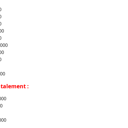
0
0
0
00
0
 000
00
0
000
ntalement :
000
00
000