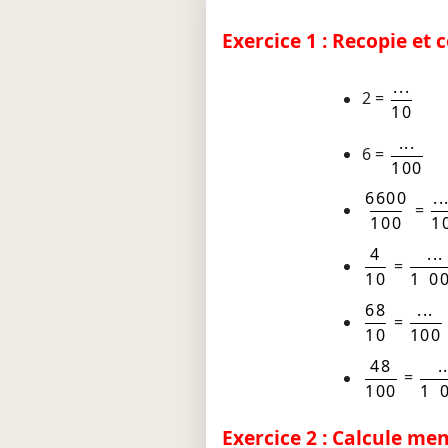
Exercice 1 : Recopie et 
...
2 =
10
...
6 =
100
6600
..
=
100
1
4
...
=
10
1 0
68
...
=
10
100
48
.
=
100
1 
Exercice 2 : Calcule me