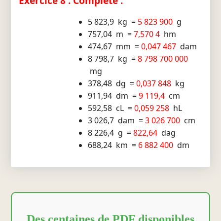
Exercice 8 : Complète :
5 823,9 kg =
5 823 900
g
757,04 m =
7,570 4
hm
474,67 mm =
0,047 467
dam
8 798,7 kg =
8 798 700 000
mg
378,48 dg =
0,037 848
kg
911,94 dm =
9 119,4
cm
592,58 cL =
0,059 258
hL
3 026,7 dam =
3 026 700
cm
8 226,4 g =
822,64
dag
688,24 km =
6 882 400
dm
Des centaines de PDF disponibles