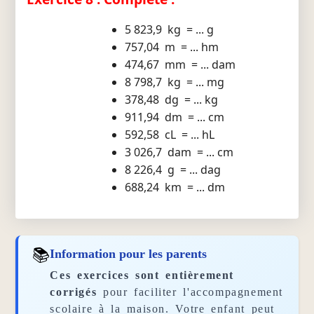
5 823,9 kg = ... g
757,04 m = ... hm
474,67 mm = ... dam
8 798,7 kg = ... mg
378,48 dg = ... kg
911,94 dm = ... cm
592,58 cL = ... hL
3 026,7 dam = ... cm
8 226,4 g = ... dag
688,24 km = ... dm
📚
Information pour les parents
Ces exercices sont entièrement
corrigés
pour faciliter l'accompagnement
scolaire à la maison. Votre enfant peut