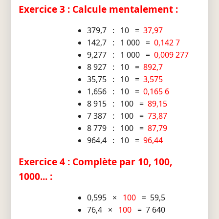
Exercice 3 : Calcule mentalement :
379,7 : 10 =
37,97
142,7 : 1 000 =
0,142 7
9,277 : 1 000 =
0,009 277
8 927 : 10 =
892,7
35,75 : 10 =
3,575
1,656 : 10 =
0,165 6
8 915 : 100 =
89,15
7 387 : 100 =
73,87
8 779 : 100 =
87,79
964,4 : 10 =
96,44
Exercice 4 : Complète par 10, 100,
1000... :
0,595 ×
100
= 59,5
76,4 ×
100
= 7 640