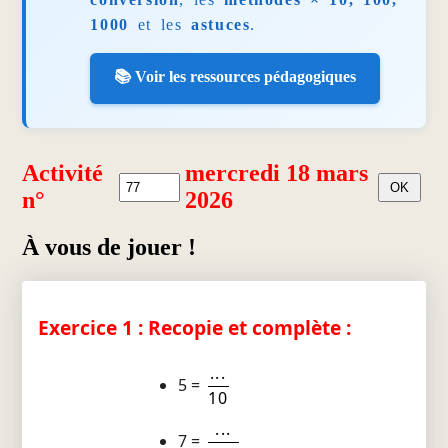
1000
et les
astuces
.
📚 Voir les ressources pédagogiques
Activité
mercredi 18 mars
n°
2026
À vous de jouer !
Exercice 1 : Recopie et complète :
...
5 =
10
...
7 =