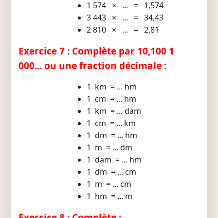
1 574 × ... = 1,574
3 443 × ... = 34,43
2 810 × ... = 2,81
Exercice 7 : Complète par 10,100 1
000... ou une fraction décimale :
1 km = ... hm
1 cm = ... hm
1 km = ... dam
1 cm = ... km
1 dm = ... hm
1 m = ... dm
1 dam = ... hm
1 dm = ... cm
1 m = ... cm
1 hm = ... m
Exercice 8 : Complète :