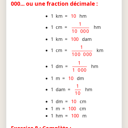
000... ou une fraction décimale :
1 km =
10
hm
1
1 cm =
hm
10 000
1 km =
100
dam
1
1 cm =
km
100 000
1
1 dm =
hm
1 000
1 m =
10
dm
1
1 dam =
hm
10
1 dm =
10
cm
1 m =
100
cm
1 hm =
100
m