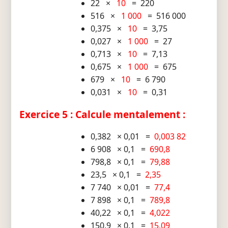
22 ×
10
= 220
516 ×
1 000
= 516 000
0,375 ×
10
= 3,75
0,027 ×
1 000
= 27
0,713 ×
10
= 7,13
0,675 ×
1 000
= 675
679 ×
10
= 6 790
0,031 ×
10
= 0,31
Exercice 5 : Calcule mentalement :
0,382 × 0,01 =
0,003 82
6 908 × 0,1 =
690,8
798,8 × 0,1 =
79,88
23,5 × 0,1 =
2,35
7 740 × 0,01 =
77,4
7 898 × 0,1 =
789,8
40,22 × 0,1 =
4,022
150,9 × 0,1 =
15,09