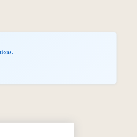
tions
.