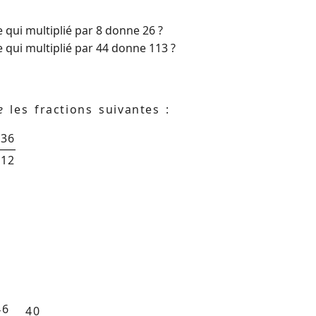
 qui multiplié par 8 donne 26 ?
 qui multiplié par 44 donne 113 ?
e
les fractions suivantes :
-36
-12
46
40