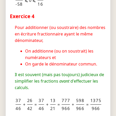
⩽ 0 ⩽
-58
16
Exercice 4
Pour additionner (ou soustraire) des nombres
en écriture fractionnaire ayant le même
dénominateur,
On additionne (ou on soustrait) les
numérateurs et
On garde le dénominateur commun.
Il est souvent (mais pas toujours) judicieux de
simplifier les fractions
avant
d'effectuer les
calculs.
37
26
37
13
777
598
1375
+
=
+
=
+
=
46
42
46
21
966
966
966