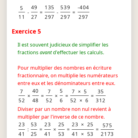
49
135
539
-404
5
-
=
-
=
11
27
297
297
297
Exercice 5
Il est souvent judicieux de simplifier les
fractions
avant
d'effectuer les calculs.
Pour multiplier des nombres en écriture
fractionnaire, on multiplie les numérateurs
entre eux et les dénominateurs entre eux.
40
5
7
7
7 × 5
35
×
=
×
=
=
52
48
52
6
52 × 6
312
Diviser par un nombre non nul revient à
multiplier par l'inverse de ce nombre.
23
53
23
25
23 × 25
575
:
=
×
=
=
41
25
41
53
41 × 53
2173