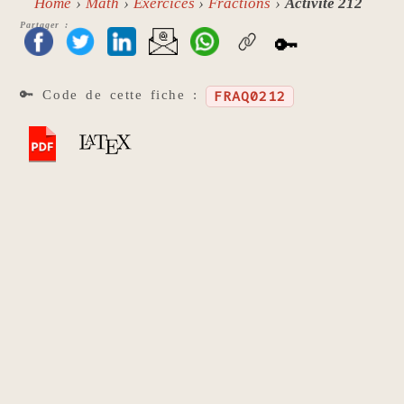
Home
Math
Exercices
Fractions
Activité 212
Partager :
🔑
🔑 Code de cette fiche :
FRAQ0212