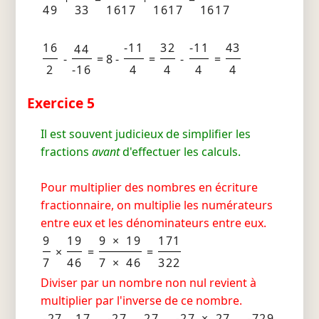
49
33
1617
1617
1617
16
-11
32
-11
43
44
-
= 8 -
=
-
=
2
-16
4
4
4
4
Exercice 5
Il est souvent judicieux de simplifier les
fractions
avant
d'effectuer les calculs.
Pour multiplier des nombres en écriture
fractionnaire, on multiplie les numérateurs
entre eux et les dénominateurs entre eux.
9
19
9 × 19
171
×
=
=
7
46
7 × 46
322
Diviser par un nombre non nul revient à
multiplier par l'inverse de ce nombre.
-27
17
-27
27
-27 × 27
-729