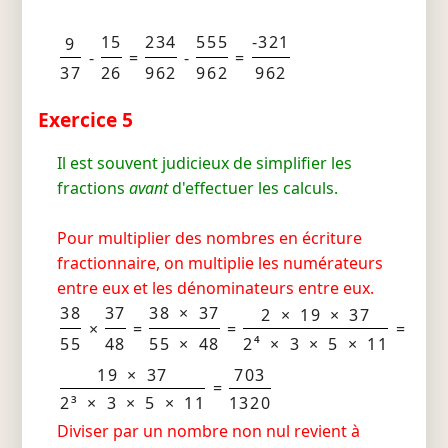
15
234
555
-321
9
-
=
-
=
37
26
962
962
962
Exercice 5
Il est souvent judicieux de simplifier les
fractions
avant
d'effectuer les calculs.
Pour multiplier des nombres en écriture
fractionnaire, on multiplie les numérateurs
entre eux et les dénominateurs entre eux.
38
37
38 × 37
2 × 19 × 37
×
=
=
=
55
48
55 × 48
2⁴ × 3 × 5 × 11
19 × 37
703
=
2³ × 3 × 5 × 11
1320
Diviser par un nombre non nul revient à