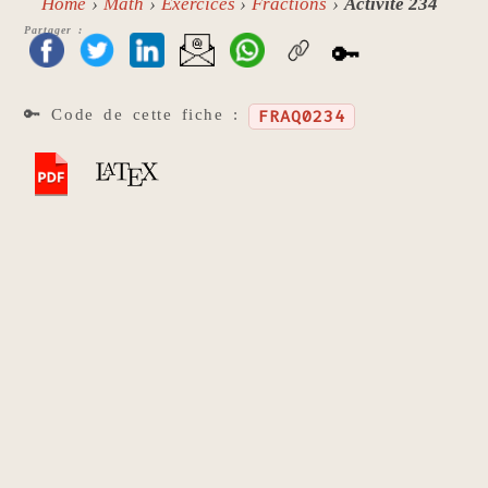
Home
Math
Exercices
Fractions
Activité 234
Partager :
🔑
🔑 Code de cette fiche :
FRAQ0234