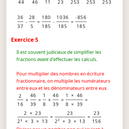
44
46
11
23
253
253
253
36
28
180
1036
-856
-
=
-
=
37
5
185
185
185
Exercice 5
Il est souvent judicieux de simplifier les
fractions
avant
d'effectuer les calculs.
Pour multiplier des nombres en écriture
fractionnaire, on multiplie les numérateurs
entre eux et les dénominateurs entre eux.
46
1
46
1 × 46
2
×
=
×
=
=
16
39
8
39
8 × 39
2 × 23
23
23
=
=
2³ × 3 × 13
2² × 3 × 13
156