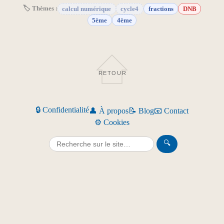
🏷 Thèmes :
calcul numérique
cycle4
fractions
DNB
5ème
4ème
RETOUR
🔒 Confidentialité
👤 À propos
📝 Blog
📧 Contact
⚙️ Cookies
🔍