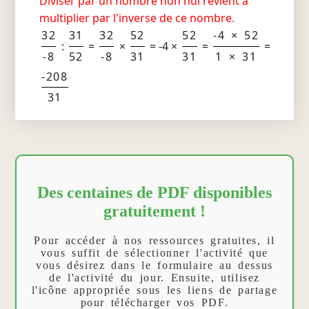
Diviser par un nombre non nul revient à
multiplier par l'inverse de ce nombre.
32
31
32
52
52
-4 × 52
:
=
×
= -4 ×
=
=
-8
52
-8
31
31
1 × 31
-208
31
Des centaines de PDF disponibles
gratuitement !
Pour accéder à nos ressources gratuites, il
vous suffit de sélectionner l'activité que
vous désirez dans le formulaire au dessus
de l'activité du jour. Ensuite, utilisez
l'icône appropriée sous les liens de partage
pour télécharger vos PDF.