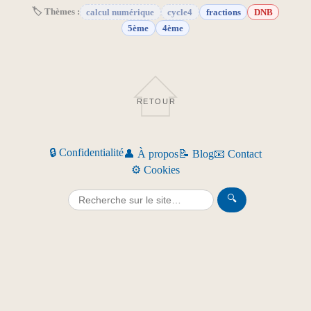
🏷 Thèmes :
calcul numérique
cycle4
fractions
DNB
5ème
4ème
RETOUR
🔒 Confidentialité
👤 À propos
📝 Blog
📧 Contact
⚙️ Cookies
🔍