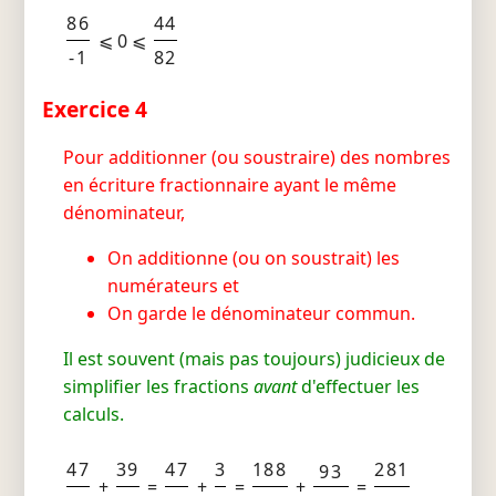
86
44
⩽ 0 ⩽
-1
82
Exercice 4
Pour additionner (ou soustraire) des nombres
en écriture fractionnaire ayant le même
dénominateur,
On additionne (ou on soustrait) les
numérateurs et
On garde le dénominateur commun.
Il est souvent (mais pas toujours) judicieux de
simplifier les fractions
avant
d'effectuer les
calculs.
47
39
47
3
188
281
93
+
=
+
=
+
=