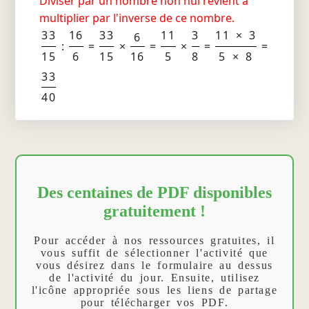
Diviser par un nombre non nul revient à
multiplier par l'inverse de ce nombre.
33
16
33
11
3
11 × 3
6
:
=
×
=
×
=
=
15
6
15
16
5
8
5 × 8
33
40
Des centaines de PDF disponibles
gratuitement !
Pour accéder à nos ressources gratuites, il
vous suffit de sélectionner l'activité que
vous désirez dans le formulaire au dessus
de l'activité du jour. Ensuite, utilisez
l'icône appropriée sous les liens de partage
pour télécharger vos PDF.