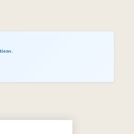
tions
.