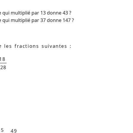
 qui multiplié par 13 donne 43 ?
 qui multiplié par 37 donne 147 ?
e
les fractions suivantes :
18
-28
35
49