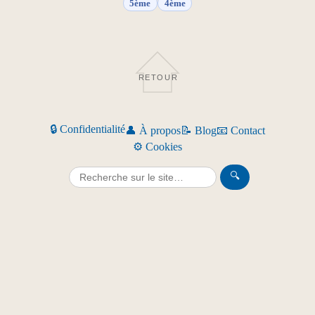
5ème
4ème
RETOUR
🔒 Confidentialité
👤 À propos
📝 Blog
📧 Contact
⚙️ Cookies
🔍