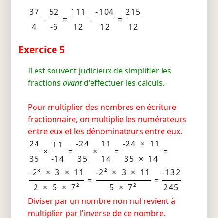
37
52
111
-104
215
-
=
-
=
4
-6
12
12
12
Exercice 5
Il est souvent judicieux de simplifier les
fractions
avant
d'effectuer les calculs.
Pour multiplier des nombres en écriture
fractionnaire, on multiplie les numérateurs
entre eux et les dénominateurs entre eux.
24
-24
11
-24 × 11
11
×
=
×
=
=
35
-14
35
14
35 × 14
-2³ × 3 × 11
-2² × 3 × 11
-132
=
=
2 × 5 × 7²
5 × 7²
245
Diviser par un nombre non nul revient à
multiplier par l'inverse de ce nombre.