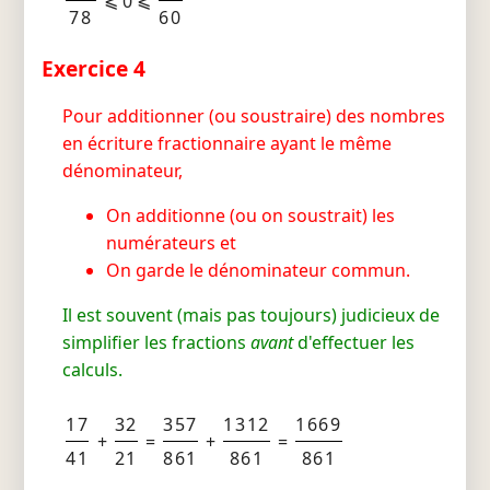
⩽ 0 ⩽
78
60
Exercice 4
Pour additionner (ou soustraire) des nombres
en écriture fractionnaire ayant le même
dénominateur,
On additionne (ou on soustrait) les
numérateurs et
On garde le dénominateur commun.
Il est souvent (mais pas toujours) judicieux de
simplifier les fractions
avant
d'effectuer les
calculs.
17
32
357
1312
1669
+
=
+
=
41
21
861
861
861