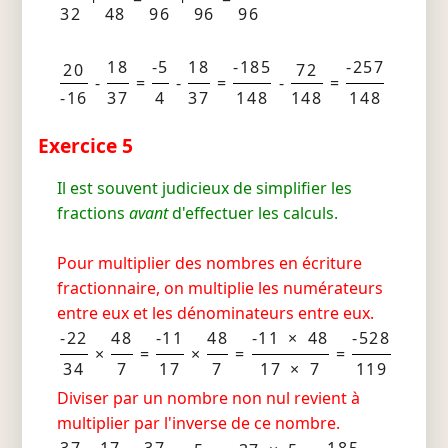
32
48
96
96
96
18
-5
18
-185
-257
20
72
-
=
-
=
-
=
-16
37
4
37
148
148
148
Exercice 5
Il est souvent judicieux de simplifier les
fractions
avant
d'effectuer les calculs.
Pour multiplier des nombres en écriture
fractionnaire, on multiplie les numérateurs
entre eux et les dénominateurs entre eux.
-22
48
-11
48
-11 × 48
-528
×
=
×
=
=
34
7
17
7
17 × 7
119
Diviser par un nombre non nul revient à
multiplier par l'inverse de ce nombre.
37
17
37
185