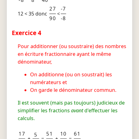
27
-7
12 < 35 donc
<
90
-8
Exercice 4
Pour additionner (ou soustraire) des nombres
en écriture fractionnaire ayant le même
dénominateur,
On additionne (ou on soustrait) les
numérateurs et
On garde le dénominateur commun.
Il est souvent (mais pas toujours) judicieux de
simplifier les fractions
avant
d'effectuer les
calculs.
17
51
10
61
5
+
=
+
=