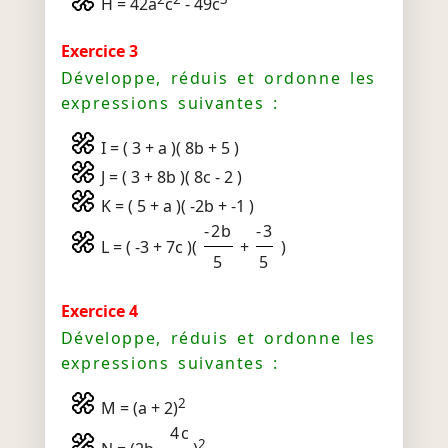
H = 42a
c
- 49c
Exercice 3
Développe, réduis et ordonne les
expressions suivantes :
I = ( 3 + a )( 8b + 5 )
J = ( 3 + 8b )( 8c - 2 )
K = ( 5 + a )( -2b + -1 )
-2b
-3
L = ( -3 + 7c )(
+
)
5
5
Exercice 4
Développe, réduis et ordonne les
expressions suivantes :
2
M = (a + 2)
4c
2