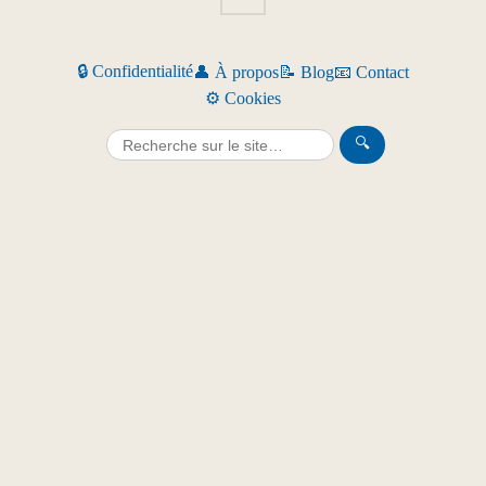
🔒 Confidentialité
👤 À propos
📝 Blog
📧 Contact
⚙️ Cookies
🔍