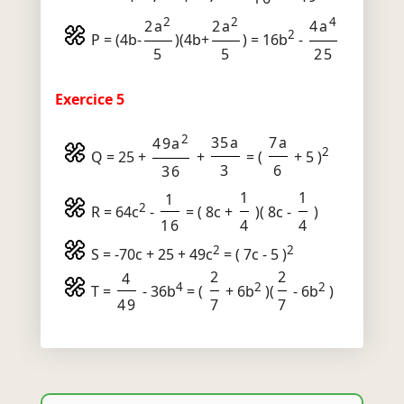
2
2
4
2a
2a
4a
2
P = (4b-
)(4b+
) = 16b
-
5
5
25
Exercice 5
2
35a
7a
49a
2
Q = 25 +
+
= (
+ 5 )
3
6
36
1
1
1
2
R = 64c
-
= ( 8c +
)( 8c -
)
16
4
4
2
2
S = -70c + 25 + 49c
= ( 7c - 5 )
2
2
4
4
2
2
T =
- 36b
= (
+ 6b
)(
- 6b
)
49
7
7