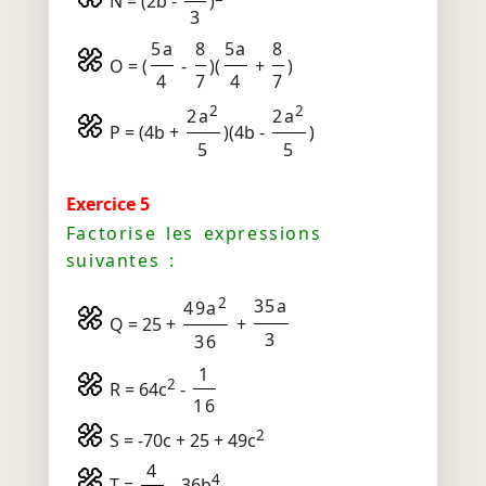
N = (2b -
)
3
5a
8
5a
8
O = (
-
)(
+
)
4
7
4
7
2
2
2a
2a
P = (4b +
)(4b -
)
5
5
Exercice 5
Factorise les expressions
suivantes :
2
35a
49a
Q = 25 +
+
3
36
1
2
R = 64c
-
16
2
S = -70c + 25 + 49c
4
4
T =
- 36b