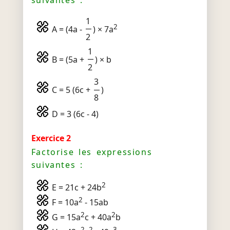
1
2
A = (4a -
) × 7a
2
1
B = (5a +
) × b
2
3
C = 5 (6c +
)
8
D = 3 (6c - 4)
Exercice 2
Factorise les expressions
suivantes :
2
E = 21c + 24b
2
F = 10a
- 15ab
2
2
G = 15a
c + 40a
b
2
2
3