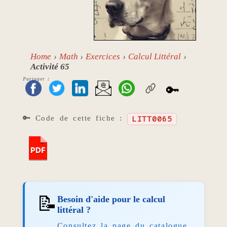
Home
Math
Exercices
Calcul Littéral
Activité 65
Partager :
🔑
🔑 Code de cette fiche :
LITT0065
📝
Besoin d'aide pour le calcul
littéral ?
Consultez la page du catalogue