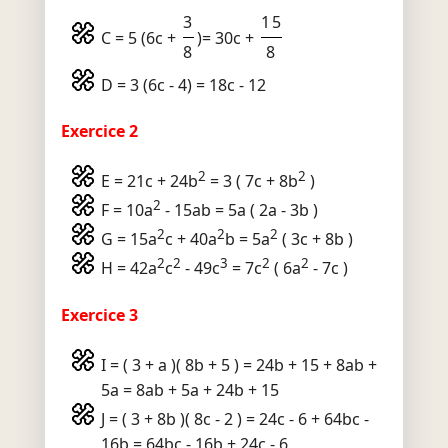
3
15
C = 5 (6c +
)= 30c +
8
8
D = 3 (6c - 4) = 18c - 12
Exercice 2
2
2
E = 21c + 24b
= 3 ( 7c + 8b
)
2
F = 10a
- 15ab = 5a ( 2a - 3b )
2
2
2
G = 15a
c + 40a
b = 5a
( 3c + 8b )
2
2
3
2
2
H = 42a
c
- 49c
= 7c
( 6a
- 7c )
Exercice 3
I = ( 3 + a )( 8b + 5 ) = 24b + 15 + 8ab +
5a = 8ab + 5a + 24b + 15
J = ( 3 + 8b )( 8c - 2 ) = 24c - 6 + 64bc -
16b = 64bc - 16b + 24c - 6