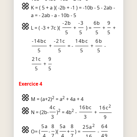
K = ( 5 + a )( -2b + -1 ) = -10b - 5 - 2ab -
a = - 2ab - a - 10b - 5
-2b
-3
6b
9
L = ( -3 + 7c )(
+
) =
+
+
5
5
5
5
-14bc
-21c
14bc
6b
+
= -
+
-
5
5
5
5
21c
9
+
5
5
Exercice 4
2
2
M = (a+2)
= a
+ 4a + 4
2
4c
16bc
16c
2
2
N = (2b-
)
= 4b
-
+
3
3
9
2
5a
8
5a
8
64
25a
O= (
-
)(
+
) =
-
4
7
4
7
49
16