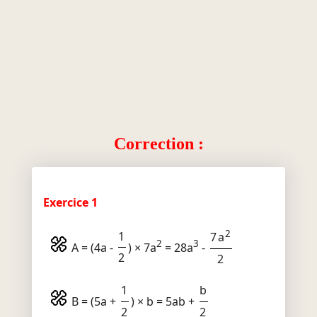
Correction :
Exercice 1
2
1
7a
2
3
A = (4a -
) × 7a
= 28a
-
2
2
1
b
B = (5a +
) × b = 5ab +
2
2